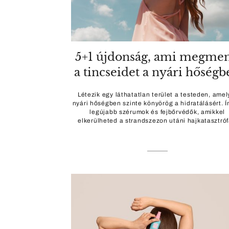
5+1 újdonság, ami megmen
a tincseidet a nyári hőségb
Létezik egy láthatatlan terület a testeden, amel
nyári hőségben szinte könyörög a hidratálásért. 
legújabb szérumok és fejbőrvédők, amikkel
elkerülheted a strandszezon utáni hajkatasztróf