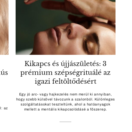
Kikapcs és újjászületés: 3
dús
prémium szépségrituálé az
igazi feltöltődésért
Egy jó arc- vagy hajkezelés nem merül ki annyiban,
hogy szebb külsővel távozunk a szalonból. Különleges
szolgáltatásokat teszteltünk, ahol a hatóanyagok
l: az
mellett a mentális kikapcsolódásé a főszerep.