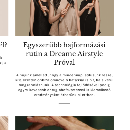
él?
Egyszerűbb hajformázási
rutin a Dreame Airstyle
ak
Próval
atja
.
A hajunk amellett, hogy a mindennapi stílusunk része,
kifejezetten önbizalomnövelő hatással is bír, ha sikerül
megzaboláznunk. A technológia fejlődésével pedig
egyre kevesebb energiabefektetéssel is kiemelkedő
eredményeket érhetünk el otthon.