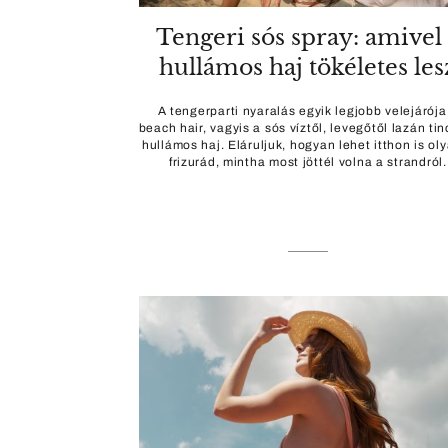
Tengeri sós spray: amivel
hullámos haj tökéletes les
A tengerparti nyaralás egyik legjobb velejárója
beach hair, vagyis a sós víztől, levegőtől lazán tin
hullámos haj. Eláruljuk, hogyan lehet itthon is ol
frizurád, mintha most jöttél volna a strandról.