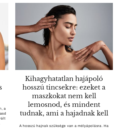
Kihagyhatatlan hajápoló
s
hosszú tincsekre: ezeket a
maszkokat nem kell
lemosnod, és mindent
n, a
tudnak, ami a hajadnak kell
vasd
vált
.
A hosszú hajnak szüksége van a mélyápolásra. Ha