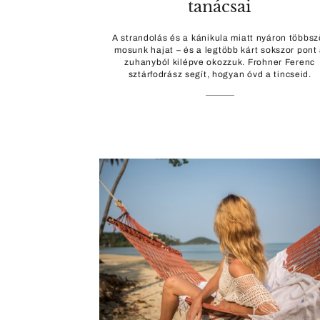
tanácsai
A strandolás és a kánikula miatt nyáron többsz
mosunk hajat – és a legtöbb kárt sokszor pont
zuhanyból kilépve okozzuk. Frohner Ferenc
sztárfodrász segít, hogyan óvd a tincseid.