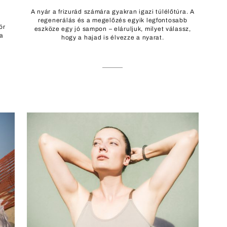
A nyár a frizurád számára gyakran igazi túlélőtúra. A
regenerálás és a megelőzés egyik legfontosabb
ör
eszköze egy jó sampon – eláruljuk, milyet válassz,
 a
hogy a hajad is élvezze a nyarat.