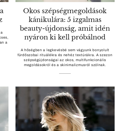
 a
Okos szépségmegoldások
z
kánikulára: 5 izgalmas
beauty-újdonság, amit idén
 a
nyáron ki kell próbálnod
cses,
yan a
A hőségben a legkevésbé sem vágyunk bonyolult
fürdőszobai rituálékra és nehéz textúrákra. A szezon
szépségújdonságai az okos, multifunkcionális
megoldásokról és a skinimalizmusról szólnak.