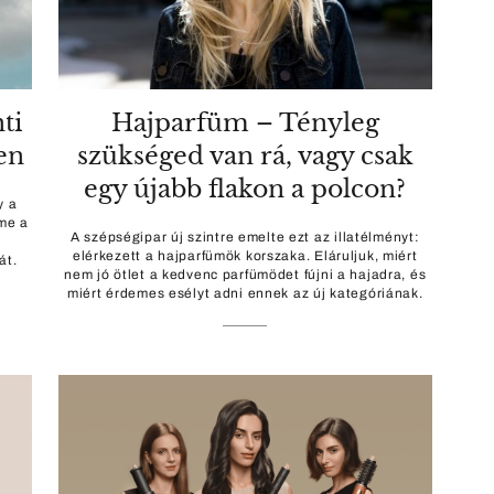
ti
Hajparfüm – Tényleg
en
szükséged van rá, vagy csak
egy újabb flakon a polcon?
y a
Íme a
A szépségipar új szintre emelte ezt az illatélményt:
elérkezett a hajparfümök korszaka. Eláruljuk, miért
át.
nem jó ötlet a kedvenc parfümödet fújni a hajadra, és
miért érdemes esélyt adni ennek az új kategóriának.