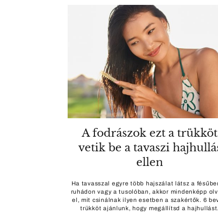
A fodrászok ezt a trükköt
vetik be a tavaszi hajhullá
ellen
Ha tavasszal egyre több hajszálat látsz a fésűbe
ruhádon vagy a tusolóban, akkor mindenképp ol
el, mit csinálnak ilyen esetben a szakértők. 6 be
trükköt ajánlunk, hogy megállítsd a hajhullást