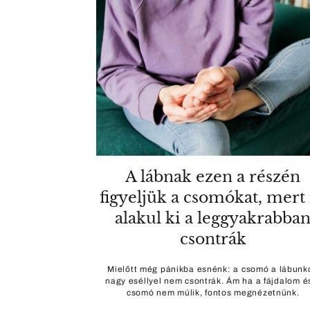
A lábnak ezen a részén
figyeljük a csomókat, mert 
alakul ki a leggyakrabba
csontrák
Mielőtt még pánikba esnénk: a csomó a lábunk
nagy eséllyel nem csontrák. Ám ha a fájdalom é
csomó nem múlik, fontos megnézetnünk.