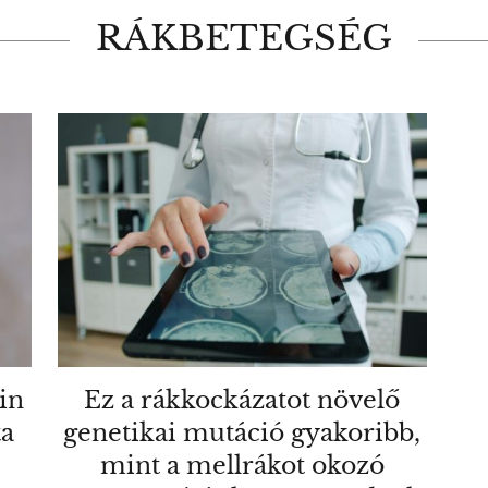
RÁKBETEGSÉG
lin
Ez a rákkockázatot növelő
ta
genetikai mutáció gyakoribb,
mint a mellrákot okozó