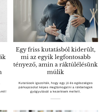
!
Egy friss kutatásból kiderült,
ák
mi az egyik legfontosabb
tényező, amin a ráktúlélésünk
n
múlik
,
Kutatások igazolták, hogy egy jó és egészséges
párkapcsolat képes megtámogatni a rákbetegek
mít!
gyógyulását a kezelések mellett.