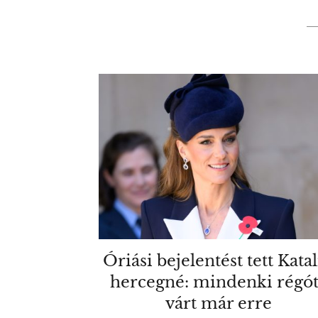
Óriási bejelentést tett Kata
hercegné: mindenki régó
várt már erre