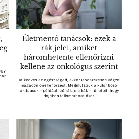
,
Életmentő tanácsok: ezek a
eg
rák jelei, amiket
háromhetente ellenőrizni
kellene az onkológus szerint
ogy
ában
Ha kedves az egészséged, akkor rendszeresen végzel
magadon önellenőrzést. Megmutatjuk a különböző
ráktípusok – például, bőrrák, mellrák – tüneteit, hogy
idejében felismerhesd őket!