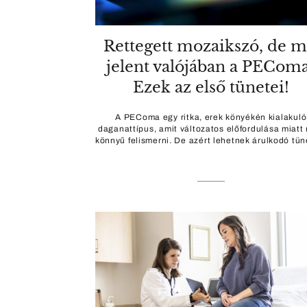
Rettegett mozaikszó, de m
jelent valójában a PECom
Ezek az első tünetei!
A PEComa egy ritka, erek könyékén kialakuló
daganattípus, amit változatos előfordulása miatt
könnyű felismerni. De azért lehetnek árulkodó tün