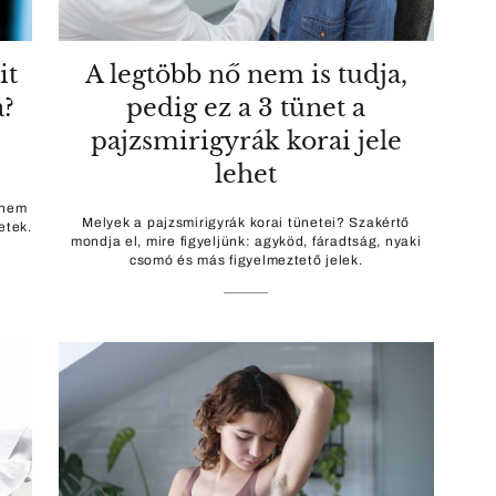
it
A legtöbb nő nem is tudja,
a?
pedig ez a 3 tünet a
pajzsmirigyrák korai jele
lehet
 nem
Melyek a pajzsmirigyrák korai tünetei? Szakértő
etek.
mondja el, mire figyeljünk: agyköd, fáradtság, nyaki
csomó és más figyelmeztető jelek.