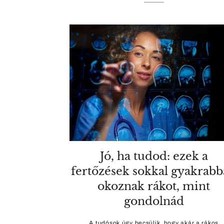
Jó, ha tudod: ezek a
fertőzések sokkal gyakrab
okoznak rákot, mint
gondolnád
A tudósok úgy becsülik, hogy akár a rákos