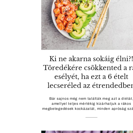
Ki ne akarna sokáig élni?
Töredékére csökkented a r
esélyét, ha ezt a 6 ételt
lecseréled az étrendedbe
Bár sajnos még nem találták meg azt a diétát
amellyel teljes mértékig kizárhatjuk a rákos
megbetegedések kockázatát, minden apróság szá