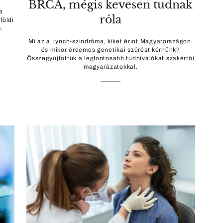
BRCA, mégis kevesen tudnak
a
róla
földi
.
Mi az a Lynch-szindróma, kiket érint Magyarországon,
és mikor érdemes genetikai szűrést kérnünk?
Összegyűjtöttük a legfontosabb tudnivalókat szakértői
magyarázatokkal.