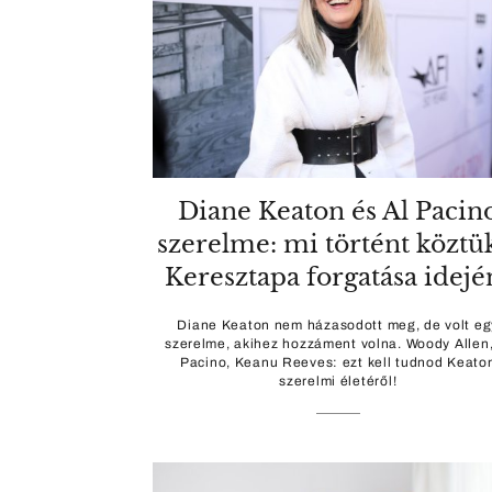
Diane Keaton és Al Pacin
szerelme: mi történt köztü
Keresztapa forgatása idejé
Diane Keaton nem házasodott meg, de volt eg
szerelme, akihez hozzáment volna. Woody Allen,
Pacino, Keanu Reeves: ezt kell tudnod Keato
szerelmi életéről!