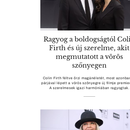
Ragyog a boldogságtól Col
Firth és új szerelme, akit
megmutatott a vörös
szőnyegen
Colin Firth féltve őrzi magánéletét, most azonba
párjával lépett a vörös szőnyegre új filmje premie
A szerelmesek igazi harmóniában ragyogtak.