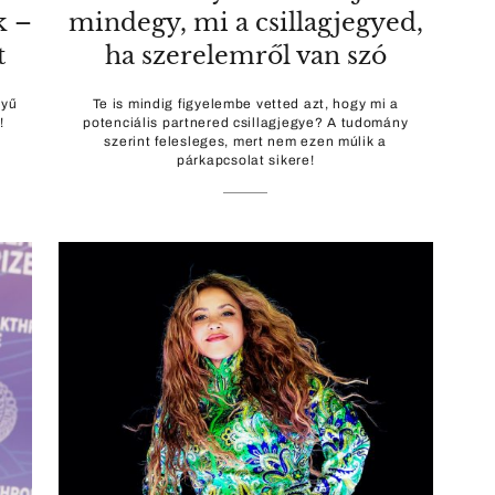
k –
mindegy, mi a csillagjegyed,
t
ha szerelemről van szó
nyű
Te is mindig figyelembe vetted azt, hogy mi a
!
potenciális partnered csillagjegye? A tudomány
szerint felesleges, mert nem ezen múlik a
párkapcsolat sikere!