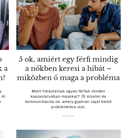
o
5 ok, amiért egy férfi mindig
k a
a nőkben keresi a hibát –
n?
miközben ő maga a probléma
y
Miért hibáztatnak egyes férfiak minden
 Al
kapcsolatukban másokat? Öt érzelmi és
n
kommunikációs ok, amely gyakran saját belső
problémáikra utal.