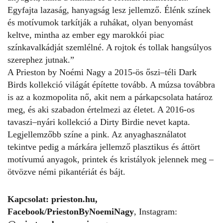
Egyfajta lazaság, hanyagság lesz jellemző. Élénk színek
és motívumok tarkítják a ruhákat, olyan benyomást
keltve, mintha az ember egy marokkói piac
színkavalkádját szemlélné. A rojtok és tollak hangsúlyos
szerephez jutnak.”
A Prieston by Noémi Nagy a 2015-ös őszi–téli Dark
Birds kollekció világát építette tovább. A múzsa továbbra
is az a kozmopolita nő, akit nem a párkapcsolata határoz
meg, és aki szabadon értelmezi az életet. A 2016-os
tavaszi–nyári kollekció a Dirty Birdie nevet kapta.
Legjellemzőbb színe a pink. Az anyaghasználatot
tekintve pedig a márkára jellemző plasztikus és áttört
motívumú anyagok, printek és kristályok jelennek meg –
ötvözve némi pikantériát és bájt.
Kapcsolat:
prieston.hu
,
Facebook/PriestonByNoemiNagy
, Instagram: