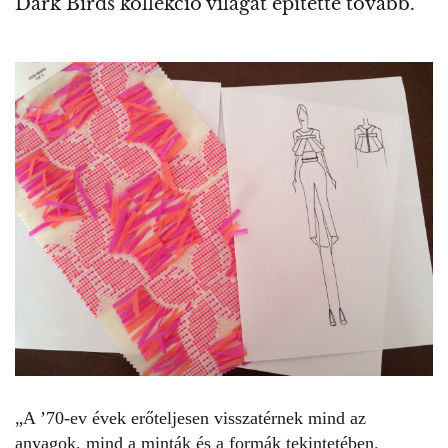
Dark Birds kollekció világát építette tovább.
„A ’70-ev évek erőteljesen visszatérnek mind az
anyagok, mind a minták és a formák tekintetében.