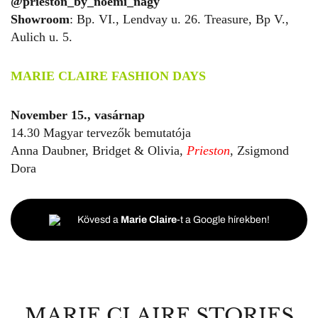
@prieston_by_noemi_nagy
Showroom
: Bp. VI., Lendvay u. 26. Treasure, Bp V.,
Aulich u. 5.
MARIE CLAIRE FASHION DAYS
November 15., vasárnap
14.30 Magyar tervezők bemutatója
Anna Daubner, Bridget & Olivia,
Prieston
, Zsigmond
Dora
Kövesd a
Marie Claire
-t a Google hírekben!
MARIE CLAIRE STORIES