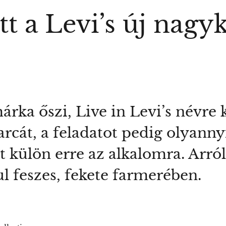
ett a Levi’s új nagy
rka őszi, Live in Levi’s névre k
cát, a feladatot pedig olyanny
rt külön erre az alkalomra. Arró
l feszes, fekete farmerében.