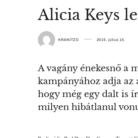
Alicia Keys l
KRANITZD
2015. július 15.
A vagány énekesnő a má
kampányához adja az ar
hogy még egy dalt is í
milyen hibátlanul vonu