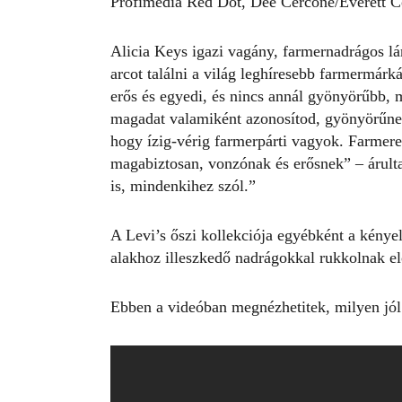
Profimédia Red Dot, Dee Cercone/Everett C
Alicia Keys igazi vagány, farmernadrágos lán
arcot találni a világ leghíresebb farmermárk
erős és egyedi, és nincs annál gyönyörűbb, 
magadat valamiként azonosítod, gyönyörűnek 
hogy ízig-vérig farmerpárti vagyok. Farme
magabiztosan, vonzónak és erősnek” – árulta
is, mindenkihez szól.”
A Levi’s őszi kollekciója egyébként a kénye
alakhoz illeszkedő nadrágokkal rukkolnak e
Ebben a videóban megnézhetitek, milyen jól 