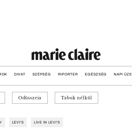
ROK
DIVAT
SZÉPSÉG
RIPORTER
EGÉSZSÉG
NAPI ÜZ
Odüsszeia
Tabuk nélkül
Y
LEVI'S
LIVE IN LEVI'S