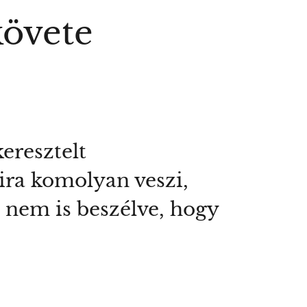
követe
eresztelt
ira komolyan veszi,
l nem is beszélve, hogy