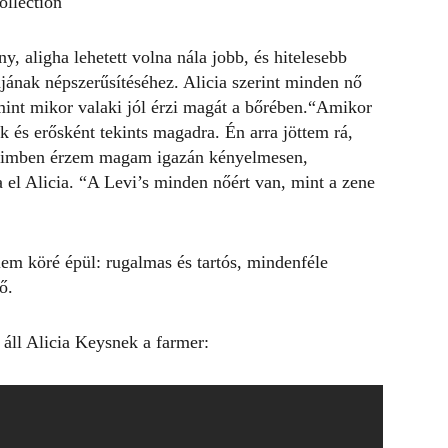
ollection
y, aligha lehetett volna nála jobb, és hitelesebb
ájának népszerűsítéséhez. Alicia szerint minden nő
mint mikor valaki jól érzi magát a bőrében.“Amikor
és erősként tekints magadra. Én arra jöttem rá,
reimben érzem magam igazán kényelmesen,
 el Alicia. “A Levi’s minden nőért van, mint a zene
lem köré épül: rugalmas és tartós, mindenféle
lő.
áll Alicia Keysnek a farmer: