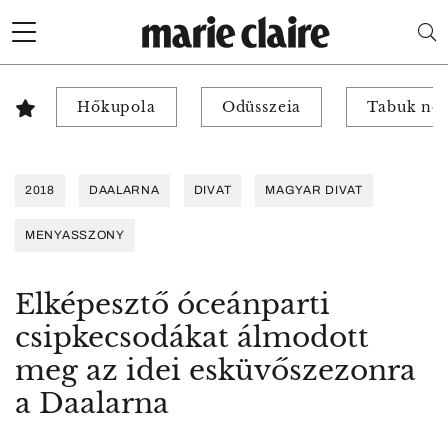
Hőkupola
Odüsszeia
Tabuk nél
2018
DAALARNA
DIVAT
MAGYAR DIVAT
MENYASSZONY
Elképesztő óceánparti
csipkecsodákat álmodott
meg az idei esküvőszezonra
a Daalarna