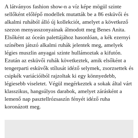
A látványos fashion show-n a víz képe mögül szinte
sellőként előlépő modellek mutatták be a 86 esküvői és
alkalmi ruhából álló új kollekciót, amelyet a következő
szezon menyasszonyainak álmodott meg Benes Anita.
Elsőként az óceán palettájához hasonlóan, a kék ezernyi
színében játszó alkalmi ruhák jelentek meg, amelyek
légies muszlin anyagai szinte hullámoztak a kifutón.
Ezután az esküvői ruhák következtek, amik elsőként a
tengerparti esküvők stílusát idéző selymek, zsorzsettek és
csipkék variációiból rajzoltak ki egy könnyedebb,
légiesebb viseletet. Végül megérkeztek a sokak által várt
klasszikus, hangsúlyos darabok, amelyet zárásként a
lemenő nap pasztellrózsaszín fényét idéző ruha
koronázott meg.