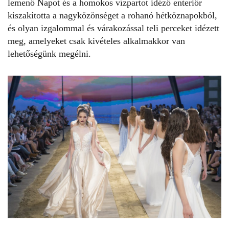
lemenő Napot és a homokos vízpartot idéző enteriőr
kiszakította a nagyközönséget a rohanó hétköznapokból,
és olyan izgalommal és várakozással teli perceket idézett
meg, amelyeket csak kivételes alkalmakkor van
lehetőségünk megélni.