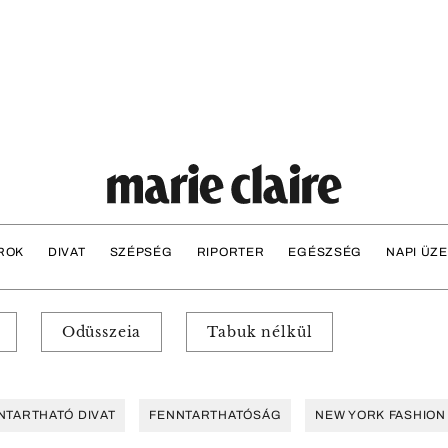
ROK
DIVAT
SZÉPSÉG
RIPORTER
EGÉSZSÉG
NAPI ÜZ
Odüsszeia
Tabuk nélkül
NTARTHATÓ DIVAT
FENNTARTHATÓSÁG
NEW YORK FASHION