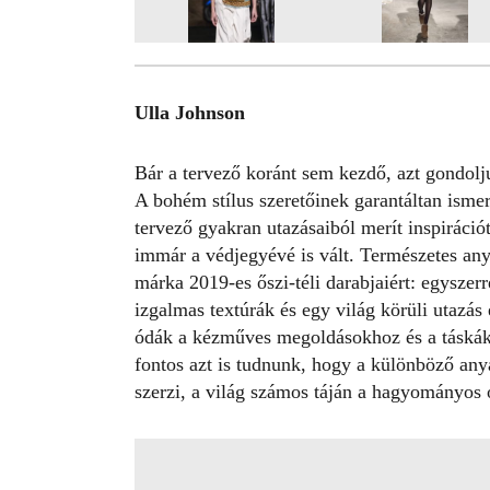
Ulla Johnson
Bár a tervező koránt sem kezdő, azt gondolj
A bohém stílus szeretőinek garantáltan isme
tervező gyakran utazásaiból merít inspiráci
immár a védjegyévé is vált. Természetes an
márka 2019-es őszi-téli darabjaiért: egyszer
izgalmas textúrák és egy világ körüli utazás 
ódák a kézműves megoldásokhoz és a táskák 
fontos azt is tudnunk, hogy a különböző any
szerzi, a világ számos táján a hagyományos