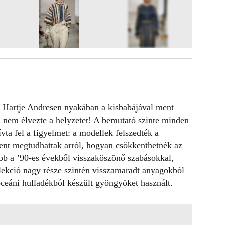
11
FOTÓ
r Hartje Andresen nyakában a kisbabájával ment
ki nem élvezte a helyzetet! A bemutató szinte minden
vta fel a figyelmet: a modellek felszedték a
ndent megtudhattak arról, hogyan csökkenthetnék az
bb a ’90-es évekből visszaköszönő szabásokkal,
llekció nagy része szintén visszamaradt anyagokból
ceáni hulladékból készült gyöngyöket használt.