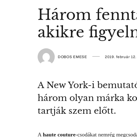
Három fennt
akikre figyeln
DOBOS EMESE
2019. február 12.
A New York-i bemutató
három olyan márka kol
tartják szem előtt.
A
haute couture
-csodákat nemrég megcsodá