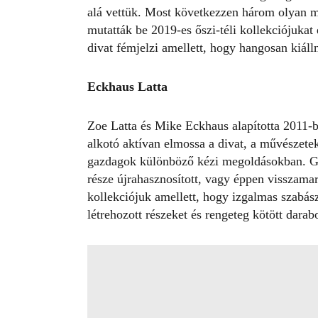
alá vettük. Most következzen három olyan 
mutatták be 2019-es őszi-téli kollekciójukat
divat fémjelzi amellett, hogy hangosan kiál
Eckhaus Latta
Zoe Latta és Mike Eckhaus alapította 2011-b
alkotó aktívan elmossa a divat, a művészetek
gazdagok különböző kézi megoldásokban. Go
része újrahasznosított, vagy éppen visszama
kollekciójuk amellett, hogy izgalmas szabás
létrehozott részeket és rengeteg kötött darabo