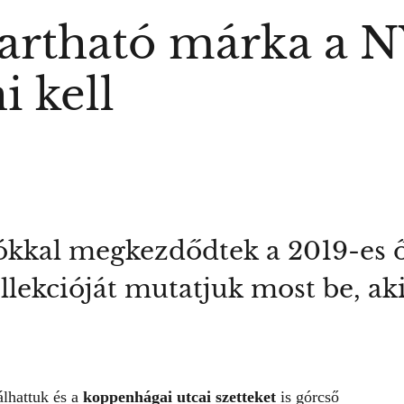
artható márka a N
i kell
kkal megkezdődtek a 2019-es ős
lekcióját mutatjuk most be, aki
lhattuk és a
koppenhágai utcai szetteket
is górcső