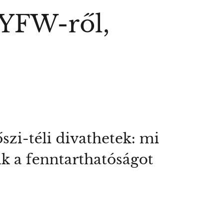
YFW-ről,
zi-téli divathetek: mi
k a fenntarthatóságot