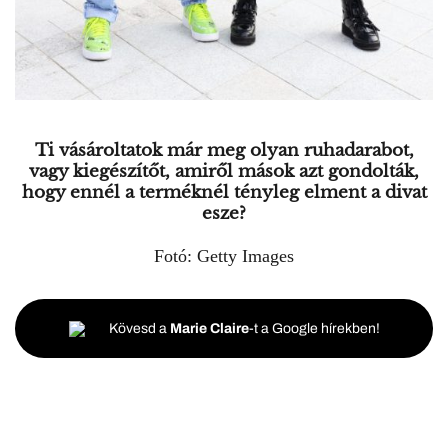
Ti vásároltatok már meg olyan ruhadarabot,
vagy kiegészítőt, amiről mások azt gondolták,
hogy ennél a terméknél tényleg elment a divat
esze?
Fotó: Getty Images
Kövesd a
Marie Claire
-t a Google hírekben!