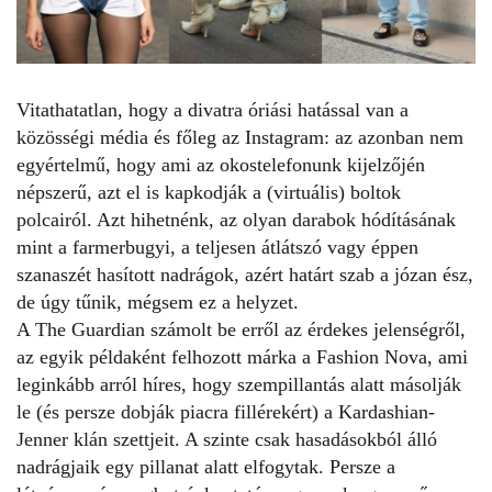
Vitathatatlan, hogy a divatra óriási hatással van a
közösségi média és főleg az
Instagram
: az azonban nem
egyértelmű, hogy ami az okostelefonunk kijelzőjén
népszerű, azt el is kapkodják a (virtuális) boltok
polcairól. Azt hihetnénk, az olyan darabok hódításának
mint a farmerbugyi, a teljesen átlátszó vagy éppen
szanaszét hasított nadrágok, azért határt szab a józan ész,
de úgy tűnik, mégsem ez a helyzet.
A
The Guardian
számolt be erről az érdekes jelenségről,
az egyik példaként felhozott márka a Fashion Nova, ami
leginkább arról híres, hogy szempillantás alatt másolják
le (és persze dobják piacra fillérekért) a Kardashian-
Jenner klán szettjeit. A szinte csak hasadásokból álló
nadrágjaik egy pillanat alatt elfogytak. Persze a