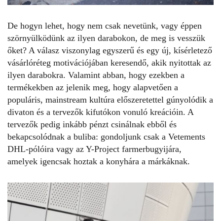
De hogyn lehet, hogy nem csak nevetünk, vagy éppen
szörnyülködünk az ilyen darabokon, de meg is vesszük
őket? A válasz viszonylag egyszerű és egy új, kísérletező
vásárlóréteg motivációjában keresendő, akik nyitottak az
ilyen darabokra. Valamint abban, hogy ezekben a
termékekben az jelenik meg, hogy alapvetően a
populáris, mainstream kultúra előszeretettel gúnyolódik a
divaton és a tervezők kifutókon vonuló kreációin. A
tervezők pedig inkább pénzt csinálnak ebből és
bekapcsolódnak a buliba: gondoljunk csak a Vetements
DHL-pólóira vagy az Y-Project farmerbugyijára,
amelyek igencsak hoztak a konyhára a márkáknak.