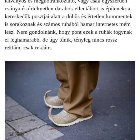
látványos és megbotránkoztató, vagy csak egyszerűen
csúnya és értelmetlen darabok ellentábort is építenek: a
kereskedők posztjai alatt a dühös és értetlen kommentek
is sorakoznak és számos ruhából hamar internetes mém
lesz. Nem gondolnánk, hogy pont ezek a ruhák fogynak
el leghamarabb, de úgy tűnik, tényleg nincs rossz
reklám, csak reklám.