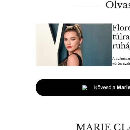
Olva
Flor
túlr
ruhá
A színész
vörös sző
Kövesd a
Marie
MARIE CL