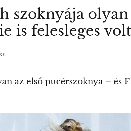
h szoknyája olyan 
e is felesleges vol
 07.
 van az első pucérszoknya – és 