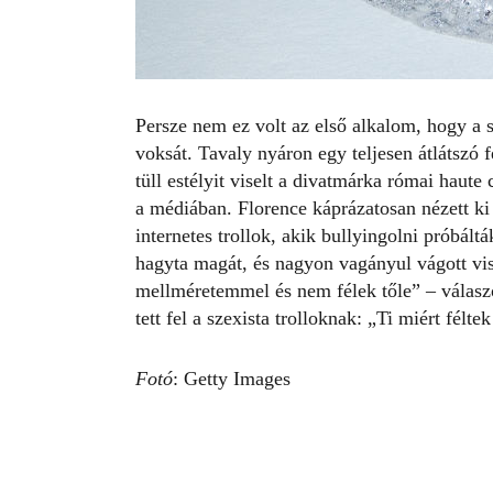
Persze nem ez volt az első alkalom, hogy a s
voksát. Tavaly nyáron egy teljesen átlátszó 
tüll estélyit
viselt
a divatmárka római haute c
a médiában. Florence káprázatosan nézett ki 
internetes trollok, akik bullyingolni próbált
hagyta magát, és nagyon vagányul vágott vi
mellméretemmel és nem félek tőle” – válaszo
tett fel a szexista trolloknak: „Ti miért félte
Fotó
: Getty Images