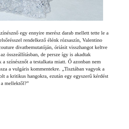
zínésznő egy ennyire merész darab mellett tette le a
felsőrésszel rendelkező élénk rózsaszín, Valentino
outure divatbemutatóján, óriásit visszhangot keltve
az összeállításban, de persze így is akadtak
ák a színésznőt a testalkata miatt. Ő azonban nem
ssza a vulgáris kommentekre. „Tisztában vagyok a
lt a kritikus hangokra, ezután egy egyszerű kérdést
k a mellektől?”