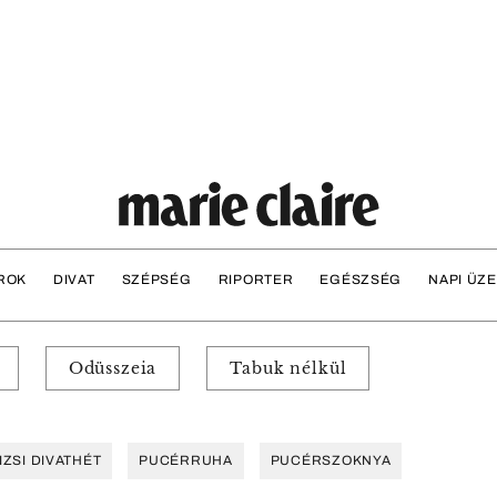
ROK
DIVAT
SZÉPSÉG
RIPORTER
EGÉSZSÉG
NAPI ÜZ
Odüsszeia
Tabuk nélkül
IZSI DIVATHÉT
PUCÉRRUHA
PUCÉRSZOKNYA