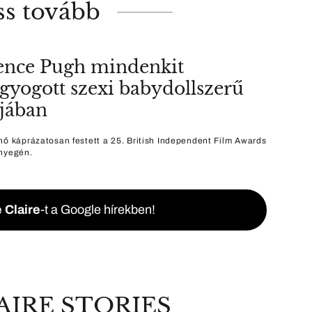
ss tovább
ence Pugh mindenkit
agyogott szexi babydollszerű
jában
nő káprázatosan festett a 25. British Independent Film Awards
nyegén.
 Claire
-t a Google hírekben!
AIRE STORIES