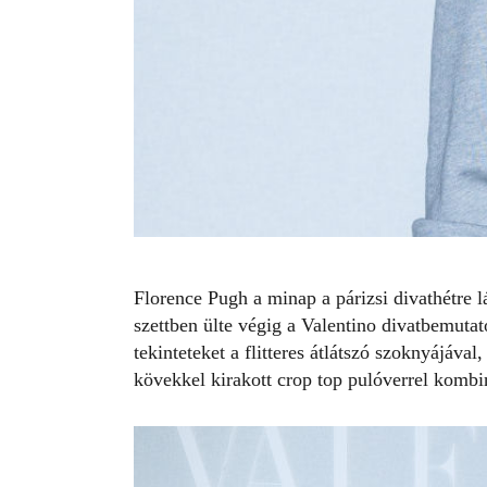
Florence Pugh
a minap a párizsi divathétre l
szettben ülte végig a
Valentino
divatbemutató
tekinteteket a flitteres
átlátszó
szoknyájával, 
kövekkel kirakott crop top pulóverrel kombi