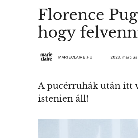
Florence Pug
hogy felvenni
MARIECLAIRE.HU
2023. március
A pucérruhák után itt
istenien áll!