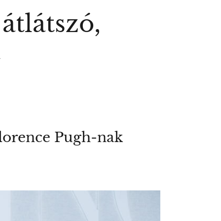
átlátszó,
t
Florence Pugh-nak