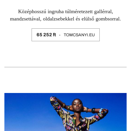
Középhosszú ingruha túlméretezett gallérral,
mandzsettával, oldalzsebekkel és elülső gombsorral.
65 252 ft
TOMCSANYI.EU