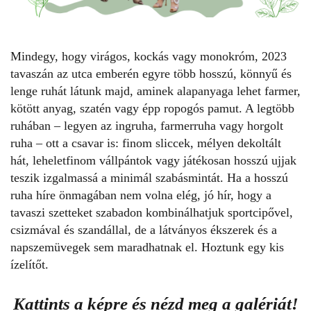
Mindegy, hogy virágos, kockás vagy monokróm, 2023
tavaszán az utca emberén egyre több hosszú, könnyű és
lenge ruhát látunk majd, aminek alapanyaga lehet farmer,
kötött anyag, szatén vagy épp ropogós pamut. A legtöbb
ruhában – legyen az
ingruha
, farmerruha vagy horgolt
ruha – ott a csavar is: finom sliccek, mélyen dekoltált
hát, leheletfinom vállpántok vagy játékosan hosszú ujjak
teszik izgalmassá a minimál szabásmintát. Ha a hosszú
ruha híre önmagában nem volna elég, jó hír, hogy a
tavaszi szetteket szabadon kombinálhatjuk sportcipővel,
csizmával
és szandállal, de a látványos ékszerek és a
napszemüvegek sem maradhatnak el. Hoztunk egy kis
ízelítőt.
Kattints a képre és nézd meg a galériát!