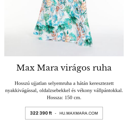
Max Mara virágos ruha
Hosszú ujjatlan selyemruha a hátán keresztezett
nyakkivágással, oldalzsebekkel és vékony vállpántokkal.
Hossza: 150 cm.
322 390 ft
HU.MAXMARA.COM