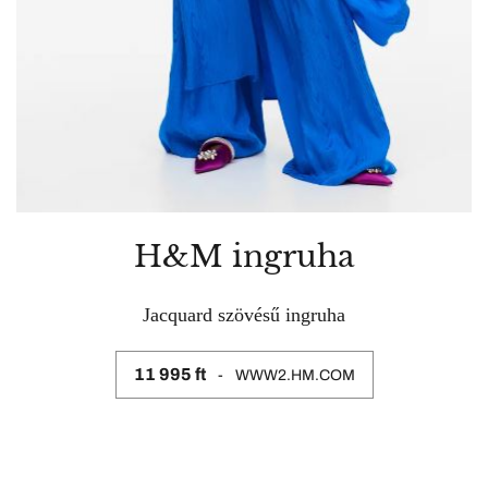
H&M ingruha
Jacquard szövésű ingruha
11 995 ft
WWW2.HM.COM