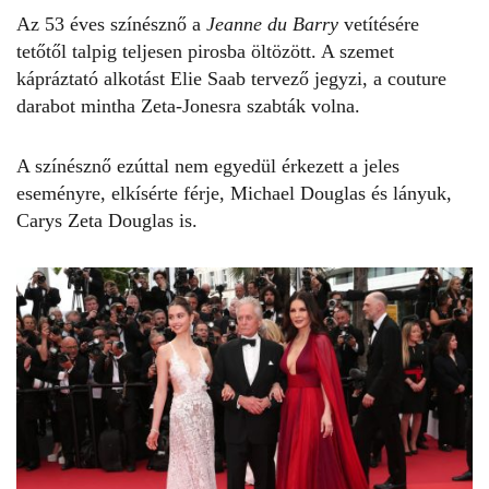
Az 53 éves színésznő a
Jeanne du Barry
vetítésére
tetőtől talpig teljesen pirosba öltözött. A szemet
kápráztató alkotást Elie Saab tervező jegyzi, a couture
darabot mintha Zeta-Jonesra szabták volna.
A színésznő ezúttal nem egyedül érkezett a jeles
eseményre, elkísérte férje,
Michael Douglas
és lányuk,
Carys Zeta Douglas is.