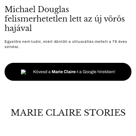
Michael Douglas
felismerhetetlen lett az új vörös
hajával
Egyelőre nem tudni, miért döntött a stílusváltás mellett a 78 éves
színész.
Kövesd a
Marie Claire
-t a Google hírekben!
MARIE CLAIRE STORIES