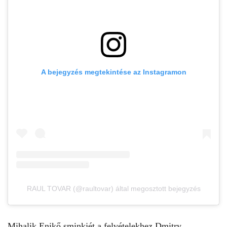
A bejegyzés megtekintése az Instagramon
RAUL TOVAR (@raultovar) által megosztott bejegyzés
Mihalik Enikő
sminkjét a felvételekhez Dmitry