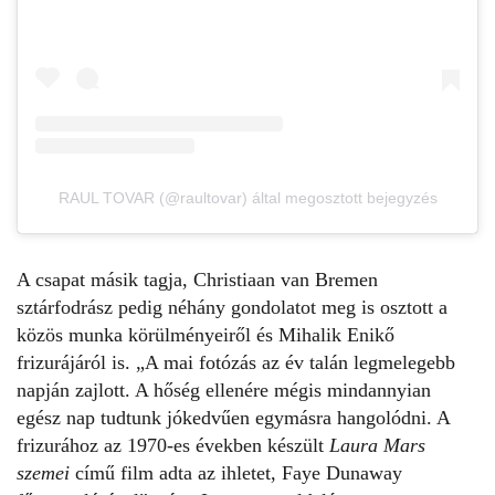
RAUL TOVAR (@raultovar) által megosztott bejegyzés
A csapat másik tagja, Christiaan van Bremen
sztárfodrász pedig néhány gondolatot meg is osztott a
közös munka körülményeiről és
Mihalik Enikő
frizurájáról is. „A mai
fotózás
az év talán legmelegebb
napján zajlott. A hőség ellenére mégis mindannyian
egész nap tudtunk jókedvűen egymásra hangolódni. A
frizurához az 1970-es években készült
Laura Mars
szemei
című film adta az ihletet, Faye Dunaway