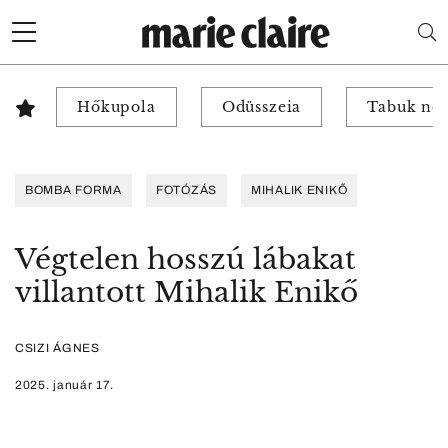
Hőkupola
Odüsszeia
Tabuk nél
BOMBA FORMA
FOTÓZÁS
MIHALIK ENIKŐ
Végtelen hosszú lábakat
villantott Mihalik Enikő
CSIZI ÁGNES
2025. január 17.