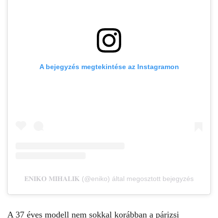
A bejegyzés megtekintése az Instagramon
𝐄𝐍𝐈𝐊𝐎 𝐌𝐈𝐇𝐀𝐋𝐈𝐊 (@eniko) által megosztott bejegyzés
A 37 éves
modell
nem sokkal korábban a párizsi