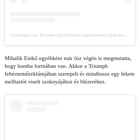
Christiaan van Bremen (@christiaan.vanbremen) által megosztott bejegyzés
Mihalik Enikő
egyébként már ősz végén is megmutatta,
hogy
bomba formában
van. Akkor a Triumph
fehérneműreklámjában szerepelt és mindössze egy fekete
melltartót viselt szoknyájához és blézeréhez.