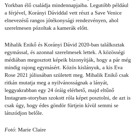
Yorkban élő családja mindennapjaiba. Legutóbb például
a férjével, Korányi Dáviddal vett részt a Save Venice
elnevezésű rangos jótékonysági rendezvényen, ahol
szerelmesen pózoltak a kamerák előtt.
Mihalik Enikő
és Korányi Dávid 2020-ban találkoztak
egymással, és azonnal szerelmesek lettek. A közösségi
médiában megosztott képeik bizonyítják, hogy a pár még
mindig rajong egymásért. Közös kislányuk, a kis Eva
Rose 2021 júliusában született meg.
Mihalik Enikő
csak
ritkán mutatja meg a nyilvánosságnak a lányát,
leggyakrabban egy 24 óráig elérhető, majd eltűnő
Instagram-storyban szokott róla képet posztolni, de azt is
csak úgy, hogy édes göndör fürtjein kívül semmi se
látszódjon belőle.
Fotó
: Marie Claire