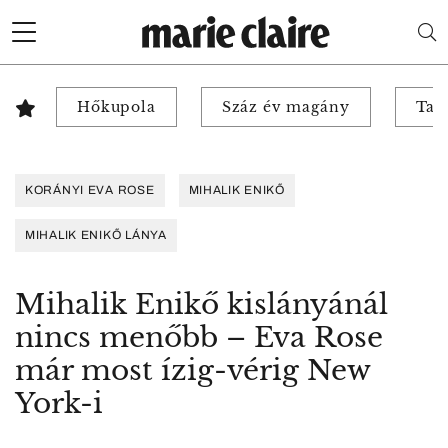
Hőkupola
Száz év magány
Tab
KORÁNYI EVA ROSE
MIHALIK ENIKŐ
MIHALIK ENIKŐ LÁNYA
Mihalik Enikő kislányánál
nincs menőbb – Eva Rose
már most ízig-vérig New
York-i