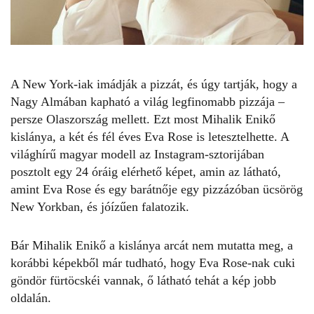
A New York-iak imádják a pizzát, és úgy tartják, hogy a
Nagy Almában kapható a világ legfinomabb pizzája –
persze Olaszország mellett. Ezt most
Mihalik Enikő
kislánya
, a két és fél éves Eva Rose is letesztelhette. A
világhírű magyar modell az
Instagram-sztorijában
posztolt egy 24 óráig elérhető képet, amin az látható,
amint Eva Rose és egy barátnője egy pizzázóban ücsörög
New Yorkban, és jóízűen falatozik.
Bár
Mihalik Enikő a kislánya
arcát nem mutatta meg, a
korábbi képekből már tudható, hogy Eva Rose-nak cuki
göndör fürtöcskéi vannak, ő látható tehát a kép jobb
oldalán.