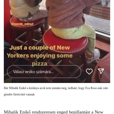
Bár Mihalik Enikő a kislánya arcát nem mutatta meg, tudható, hogy Eva Rose-nak cuki
göndör fürtöcskéi vannak
Mihalik Enikő
rendszeresen enged bepillantást a New