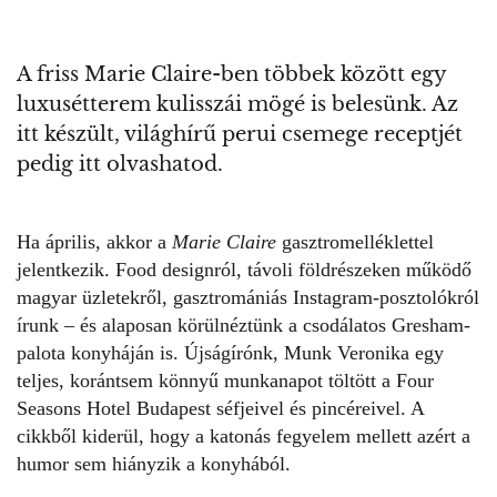
A friss Marie Claire-ben többek között egy
luxusétterem kulisszái mögé is belesünk. Az
itt készült, világhírű perui csemege receptjét
pedig itt olvashatod.
Ha április, akkor a
Marie Claire
gasztromelléklettel
jelentkezik. Food designról, távoli földrészeken működő
magyar üzletekről, gasztromániás Instagram-posztolókról
írunk – és alaposan körülnéztünk a csodálatos Gresham-
palota konyháján is. Újságírónk, Munk Veronika egy
teljes, korántsem könnyű munkanapot töltött a Four
Seasons Hotel Budapest séfjeivel és pincéreivel. A
cikkből kiderül, hogy a katonás fegyelem mellett azért a
humor sem hiányzik a konyhából.