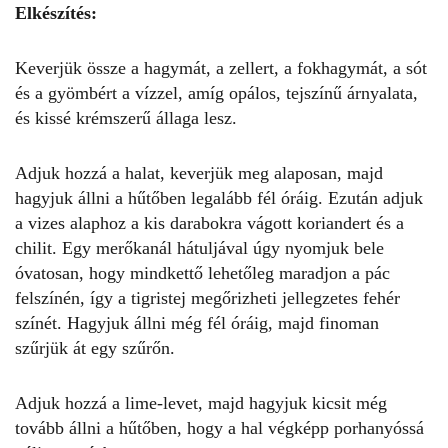
Elkészítés:
Keverjük össze a hagymát, a zellert, a fokhagymát, a sót
és a gyömbért a vízzel, amíg opálos, tejszínű árnyalata,
és kissé krémszerű állaga lesz.
Adjuk hozzá a halat, keverjük meg alaposan, majd
hagyjuk állni a hűtőben legalább fél óráig. Ezután adjuk
a vizes alaphoz a kis darabokra vágott koriandert és a
chilit. Egy merőkanál hátuljával úgy nyomjuk bele
óvatosan, hogy mindkettő lehetőleg maradjon a pác
felszínén, így a tigristej megőrizheti jellegzetes fehér
színét. Hagyjuk állni még fél óráig, majd finoman
szűrjük át egy szűrőn.
Adjuk hozzá a lime-levet, majd hagyjuk kicsit még
tovább állni a hűtőben, hogy a hal végképp porhanyóssá