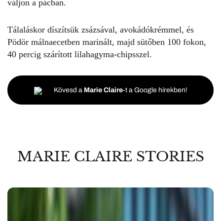
váljon a pácban.
Tálaláskor díszítsük zsázsával, avokádókrémmel, és
Pödör málnaecetben marinált, majd sütőben 100 fokon,
40 percig szárított lilahagyma-chipsszel.
Kövesd a
Marie Claire
-t a Google hírekben!
MARIE CLAIRE STORIES