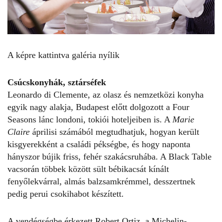
A képre kattintva galéria nyílik
Csúcskonyhák, sztárséfek
Leonardo di Clemente, az olasz és nemzetközi konyha
egyik nagy alakja, Budapest előtt dolgozott a Four
Seasons lánc londoni, tokiói hoteljeiben is. A
Marie
Claire
áprilisi számából megtudhatjuk, hogyan került
kisgyerekként a családi pékségbe, és hogy naponta
hányszor bújik friss, fehér szakácsruhába. A Black Table
vacsorán többek között sült bébikacsát kínált
fenyőlekvárral, almás balzsamkrémmel, desszertnek
pedig perui csokihabot készített.
A vendégségbe érkezett Robert Ortiz, a Michelin-