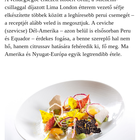
csillaggal díjazott Lima London étterem vezető séfje
elkészítette többek között a leghíresebb perui csemegét –
a receptjét alább veled is megosztjuk. A ceviche
(szevicse) Dél-Amerika – azon belül is elsősorban Peru
és Equador – érdekes fogása, a benne szereplő hal nem
hő, hanem citrussav hatására fehéredik ki, fő meg. Ma
Amerika és Nyugat-Európa egyik legtrendibb étele.