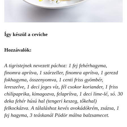
Így készül a ceviche
Hozzávalók:
A tigristejnek nevezett páchoz: 1 fej fehérhagyma,
finomra aprítva, 1 szárzeller, finomra aprítva, 1 gerezd
fokhagyma, összenyomva, 1 centi friss gyömbér,
lereszelve, 1 deci jeges víz, fél csokor koriander, 1 friss
chilipaprika, kimagozva, felaprítva, 1 deci lime-lé, só.
30
deka fehér húsú hal (tengeri keszeg, tőkehal)
felkockázva.
A tálaláshoz kevés avokádókrém, zsázsa, 1
fej hagyma, 3 teáskanál Pödör málna balzsamecet.