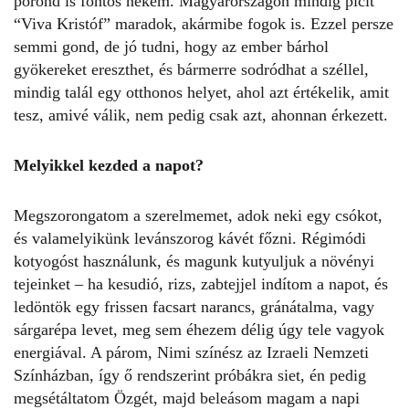
porond is fontos nekem. Magyarországon mindig picit
“Viva Kristóf” maradok, akármibe fogok is. Ezzel persze
semmi gond, de jó tudni, hogy az ember bárhol
gyökereket ereszthet, és bármerre sodródhat a széllel,
mindig talál egy otthonos helyet, ahol azt értékelik, amit
tesz, amivé válik, nem pedig csak azt, ahonnan érkezett.
Melyikkel kezded a napot?
Megszorongatom a szerelmemet, adok neki egy csókot,
és valamelyikünk levánszorog kávét főzni. Régimódi
kotyogóst használunk, és magunk kutyuljuk a növényi
tejeinket – ha kesudió, rizs, zabtejjel indítom a napot, és
ledöntök egy frissen facsart narancs, gránátalma, vagy
sárgarépa levet, meg sem éhezem délig úgy tele vagyok
energiával. A párom, Nimi színész az Izraeli Nemzeti
Színházban, így ő rendszerint próbákra siet, én pedig
megsétáltatom Özgét, majd beleásom magam a napi