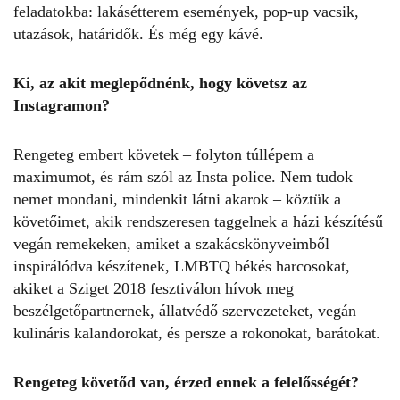
feladatokba: lakásétterem események, pop-up vacsik,
utazások, határidők. És még egy kávé.
Ki, az akit meglepődnénk, hogy követsz az
Instagramon
?
Rengeteg embert követek – folyton túllépem a
maximumot, és rám szól az Insta police. Nem tudok
nemet mondani, mindenkit látni akarok – köztük a
követőimet, akik rendszeresen taggelnek a házi készítésű
vegán remekeken, amiket a szakácskönyveimből
inspirálódva készítenek, LMBTQ békés harcosokat,
akiket a Sziget 2018 fesztiválon hívok meg
beszélgetőpartnernek, állatvédő szervezeteket, vegán
kulináris kalandorokat, és persze a rokonokat, barátokat.
Rengeteg követőd van, érzed ennek a felelősségét?