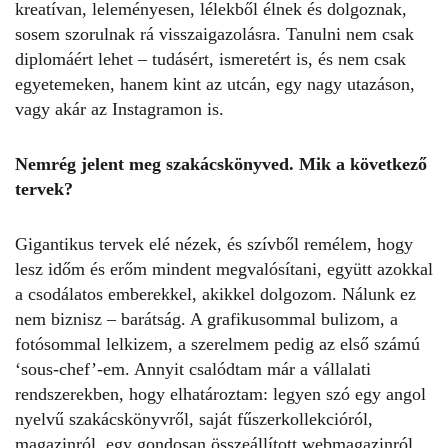
kreatívan, leleményesen, lélekből élnek és dolgoznak,
sosem szorulnak rá visszaigazolásra. Tanulni nem csak
diplomáért lehet – tudásért, ismeretért is, és nem csak
egyetemeken, hanem kint az utcán, egy nagy utazáson,
vagy akár az Instagramon is.
Nemrég jelent meg szakácskönyved. Mik a következő
tervek?
Gigantikus tervek elé nézek, és szívből remélem, hogy
lesz időm és erőm mindent megvalósítani, együtt azokkal
a csodálatos emberekkel, akikkel dolgozom. Nálunk ez
nem biznisz – barátság. A grafikusommal bulizom, a
fotósommal lelkizem, a szerelmem pedig az első számú
‘sous-chef’-em. Annyit csalódtam már a vállalati
rendszerekben, hogy elhatároztam: legyen szó egy angol
nyelvű szakácskönyvről, saját fűszerkollekcióról,
magazinról, egy gondosan összeállított webmagazinról,