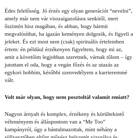
Édes felelősség. Jó érzés egy olyan generációt “nevelni”,
amely már nem vár visszaigazolásra senkitől, mert
őszintén hisz magában, és abban, hogy bármit
megvalósíthat, ha igazán keményen dolgozik, és figyeli a
jeleket. És ezt most nem (csak) spirituális értelemben
értem: én például érzékenyen figyeltem, hogy mi az,
amit a követőim legjobban szeretnek, várnak tőlem – így
jutottam el oda, hogy a vegán főzés és az utazás az
egykori hobbim, későbbi szenvedélyem a karrieremmé
vált.
Volt már olyan, hogy nem posztoltál valamit emiatt?
Nagyon árnyalt és komplex, érzékeny és körültekintő
véleményem és álláspontom van a “Me Too”
kampányról, úgy a bántalmazottak, mint néhány a
süllyesztőben eltűnt művész helyzetét vizsgálva és