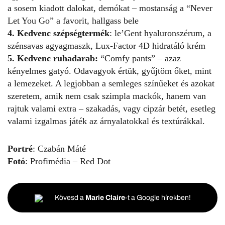
a sosem kiadott dalokat, demókat – mostanság a “Never
Let You Go” a favorit, hallgass bele
4. Kedvenc szépségtermék
:
le’Gent
hyaluronszérum, a
szénsavas agyagmaszk,
Lux-Factor
4D hidratáló krém
5. Kedvenc ruhadarab:
“Comfy pants” – azaz
kényelmes gatyó. Odavagyok értük, gyűjtöm őket, mint
a lemezeket. A legjobban a semleges színűeket és azokat
szeretem, amik nem csak szimpla mackók, hanem van
rajtuk valami extra – szakadás, vagy cipzár betét, esetleg
valami izgalmas játék az árnyalatokkal és textúrákkal.
Portré
: Czabán Máté
Fotó
: Profimédia – Red Dot
Kövesd a
Marie Claire
-t a Google hírekben!