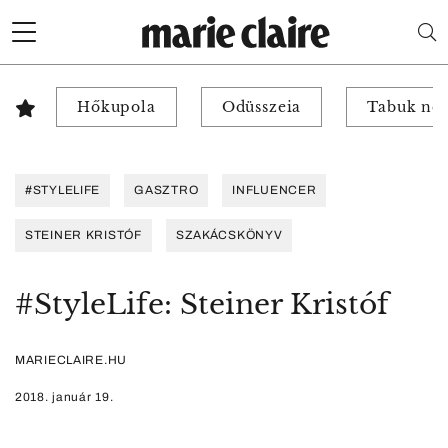
Hőkupola
Odüsszeia
Tabuk nél
#STYLELIFE
GASZTRO
INFLUENCER
STEINER KRISTÓF
SZAKÁCSKÖNYV
#StyleLife: Steiner Kristóf
MARIECLAIRE.HU
2018. január 19.