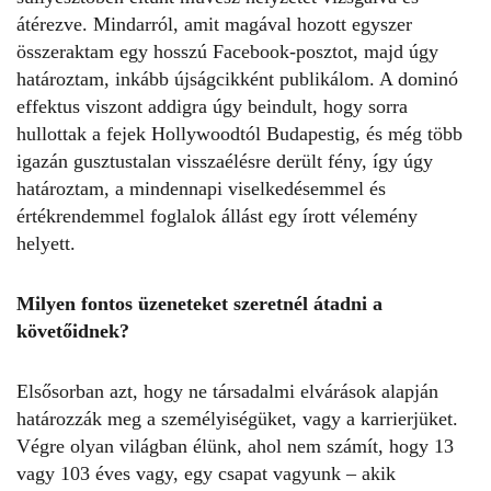
átérezve. Mindarról, amit magával hozott egyszer
összeraktam egy hosszú Facebook-posztot, majd úgy
határoztam, inkább újságcikként publikálom. A dominó
effektus viszont addigra úgy beindult, hogy sorra
hullottak a fejek Hollywoodtól Budapestig, és még több
igazán gusztustalan visszaélésre derült fény, így úgy
határoztam, a mindennapi viselkedésemmel és
értékrendemmel foglalok állást egy írott vélemény
helyett.
Milyen fontos üzeneteket szeretnél átadni a
követőidnek?
Elsősorban azt, hogy ne társadalmi elvárások alapján
határozzák meg a személyiségüket, vagy a karrierjüket.
Végre olyan világban élünk, ahol nem számít, hogy 13
vagy 103 éves vagy, egy csapat vagyunk – akik