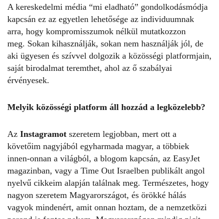
A kereskedelmi média “mi eladható” gondolkodásmódja
kapcsán ez az egyetlen lehetősége az individuumnak
arra, hogy kompromisszumok nélkül mutatkozzon
meg. Sokan kihasználják, sokan nem használják jól, de
aki ügyesen és szívvel dolgozik a közösségi platformjain,
saját birodalmat teremthet, ahol az ő szabályai
érvényesek.
Melyik közösségi platform áll hozzád a legközelebb?
Az
Instagramot
szeretem legjobban, mert ott a
követőim nagyjából egyharmada magyar, a többiek
innen-onnan a világból, a blogom kapcsán, az EasyJet
magazinban, vagy a Time Out Israelben publikált angol
nyelvű cikkeim alapján találnak meg. Természetes, hogy
nagyon szeretem Magyarországot, és örökké hálás
vagyok mindenért, amit onnan hoztam, de a nemzetközi