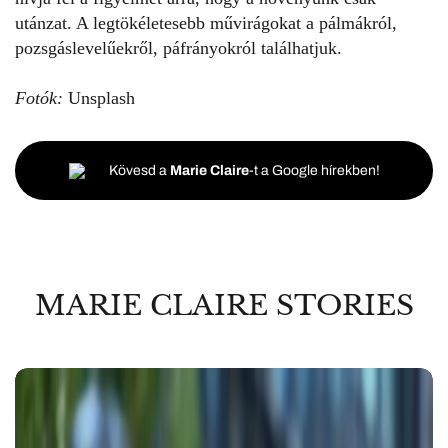
utánzat. A legtökéletesebb művirágokat a pálmákról,
pozsgáslevelűekről, páfrányokról találhatjuk.
Fotók:
Unsplash
Kövesd a
Marie Claire
-t a Google hírekben!
MARIE CLAIRE STORIES