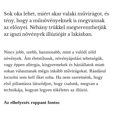
Sok oka lehet, miért akar valaki művirágot, és
tény, hogy a műnövényeknek is megvannak
az előnyei. Néhány trükkel megteremthetjük
az igazi növények illúzióját a lakásban.
Nincs jobb, szebb, hasznosabb, mint a valódi zöld
növények. Ám életstílusuk, növényápolási tehetségük,
vagy éppen allergia, kisgyermekek és háziállatok miatt
sokan választanak mégis inkább művirágokat. Ráadásul
locsolni sem kell őket soha. Ha nem szeretnénk, hogy
első pillantásra látszódjon, hogy csalunk, megvan a
technikája, hogyan legyen tökéletes az illúzió.
Az elhelyezés roppant fontos