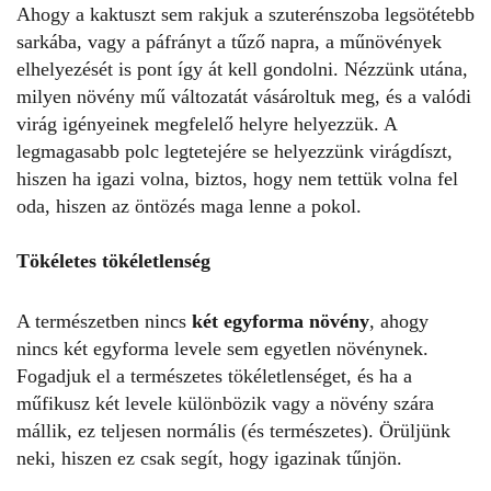
Ahogy a kaktuszt sem rakjuk a szuterénszoba legsötétebb
sarkába, vagy a páfrányt a tűző napra, a műnövények
elhelyezését is pont így át kell gondolni. Nézzünk utána,
milyen növény mű változatát vásároltuk meg, és a valódi
virág igényeinek megfelelő helyre helyezzük. A
legmagasabb polc legtetejére se helyezzünk virágdíszt,
hiszen ha igazi volna, biztos, hogy nem tettük volna fel
oda, hiszen az öntözés maga lenne a pokol.
Tökéletes tökéletlenség
A természetben nincs
két egyforma növény
, ahogy
nincs két egyforma levele sem egyetlen növénynek.
Fogadjuk el a természetes tökéletlenséget, és ha a
műfikusz két levele különbözik vagy a növény szára
mállik, ez teljesen normális (és természetes). Örüljünk
neki, hiszen ez csak segít, hogy igazinak tűnjön.