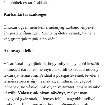
élethűbbek és tartósabbak is.
Karbantartás szükséges
Öntözni ugyan nem kell a műanyag szobanövényeket,
ám portalanítani igen. Szinte új életre kelnek, ha néha
végigfuttatjuk rajtuk a porolót.
Az anyag a lelke
Vásárlásnál ügyeljünk rá, hogy milyen anyagból készült
a kinézett darab, és mennyire sikerült az eredeti növény
textúráját lemásolni. Például a pozsgáslevelűek levelei a
természetben is úgy néznek ki, mintha műanyagból
lennének, ne vásároljunk olyan változatot, ami selyemből
készült.
Válasszunk olyan növényt
, melyet matt
anyagból gyártottak, a fényes felület nagyobb eséllyel
hívja fel a figyelmet arra, hogy a növényünk csak