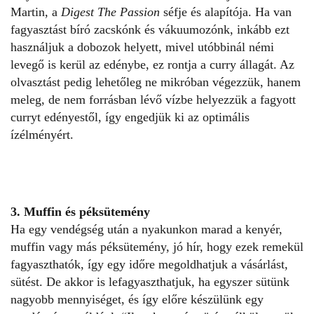
Martin, a
Digest The Passion
séfje és alapítója. Ha van
fagyasztást bíró zacskónk és vákuumozónk, inkább ezt
használjuk a dobozok helyett, mivel utóbbinál némi
levegő is kerül az edénybe, ez rontja a curry állagát. Az
olvasztást pedig lehetőleg ne mikróban végezzük, hanem
meleg, de nem forrásban lévő vízbe helyezzük a fagyott
curryt edényestől, így engedjük ki az optimális
ízélményért.
3. Muffin és péksütemény
Ha egy vendégség után a nyakunkon marad a kenyér,
muffin vagy más péksütemény, jó hír, hogy ezek remekül
fagyaszthatók, így egy időre megoldhatjuk a vásárlást,
sütést. De akkor is lefagyaszthatjuk, ha egyszer sütünk
nagyobb mennyiséget, és így előre készülünk egy