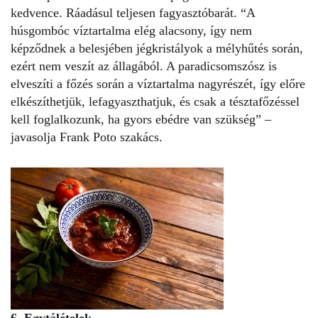
kedvence. Ráadásul teljesen fagyasztóbarát. “A
húsgombóc víztartalma elég alacsony, így nem
képződnek a belesjében jégkristályok a mélyhűtés során,
ezért nem veszít az állagából. A paradicsomszósz is
elveszíti a főzés során a víztartalma nagyrészét, így előre
elkészíthetjük, lefagyaszthatjuk, és csak a tésztafőzéssel
kell foglalkozunk, ha gyors ebédre van szükség” –
javasolja Frank Poto szakács.