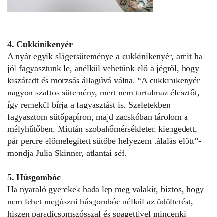
4. Cukkinikenyér
A nyár egyik slágersüteménye a cukkinikenyér, amit ha
jól fagyasztunk le, anélkül vehetünk elő a jégről, hogy
kiszáradt és morzsás állagúvá válna. “A cukkinikenyér
nagyon szaftos sütemény, mert nem tartalmaz élesztőt,
így remekül bírja a fagyasztást is. Szeletekben
fagyasztom sütőpapíron, majd zacskóban tárolom a
mélyhűtőben. Miután szobahőmérsékleten kiengedett,
pár percre előmelegített sütőbe helyezem tálalás előtt”-
mondja Julia Skinner, atlantai séf.
5. Húsgombóc
Ha nyaraló gyerekek hada lep meg valakit, biztos, hogy
nem lehet megúszni húsgombóc nélkül az üdültetést,
hiszen paradicsomszósszal és spagettivel mindenki