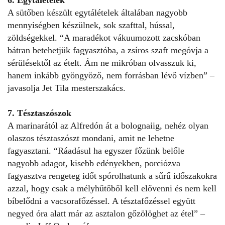
6. Egytálételek
A sütőben készült egytálételek általában nagyobb
mennyiségben készülnek, sok szafttal, hússal,
zöldségekkel. “A maradékot vákuumozott zacskóban
bátran betehetjük fagyasztóba, a zsíros szaft megóvja a
sérülésektől az ételt. Ám
ne mikróban olvasszuk ki
,
hanem inkább gyöngyöző, nem forrásban lévő vízben” –
javasolja Jet Tila mesterszakács.
7. Tésztaszószok
A marinarától az Alfredón át a bolognaiig, nehéz olyan
olaszos tésztaszószt mondani, amit ne lehetne
fagyasztani. “Ráadásul ha egyszer főzünk belőle
nagyobb adagot, kisebb edényekben, porciózva
fagyasztva rengeteg időt spórolhatunk a sűrű időszakokra
azzal, hogy csak a mélyhűtőből kell elővenni és nem kell
bíbelődni a vacsorafőzéssel. A tésztafőzéssel együtt
negyed óra alatt már az asztalon gőzölöghet az étel” –