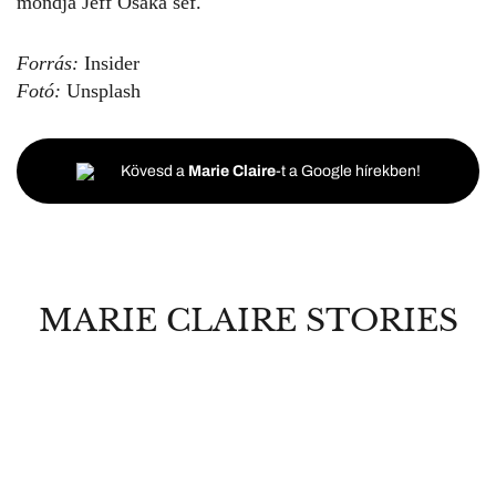
mondja Jeff Osaka séf.
Forrás:
Insider
Fotó:
Unsplash
Kövesd a
Marie Claire
-t a Google hírekben!
MARIE CLAIRE STORIES