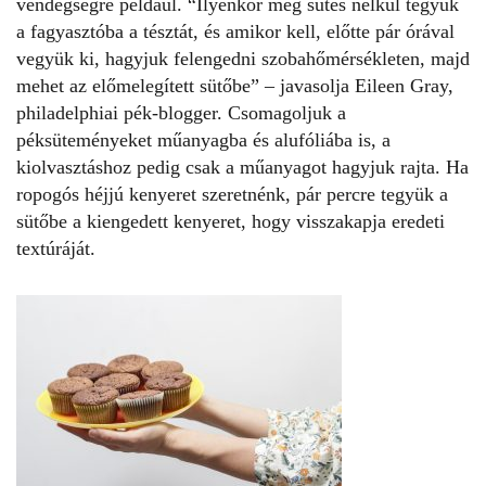
vendégségre például. “Ilyenkor még sütés nélkül tegyük
a fagyasztóba a tésztát, és amikor kell, előtte pár órával
vegyük ki, hagyjuk felengedni szobahőmérsékleten, majd
mehet az előmelegített sütőbe” – javasolja Eileen Gray,
philadelphiai pék-blogger. Csomagoljuk a
péksüteményeket műanyagba és alufóliába is, a
kiolvasztáshoz pedig csak a műanyagot hagyjuk rajta. Ha
ropogós héjjú kenyeret szeretnénk, pár percre tegyük a
sütőbe a kiengedett kenyeret, hogy visszakapja eredeti
textúráját.