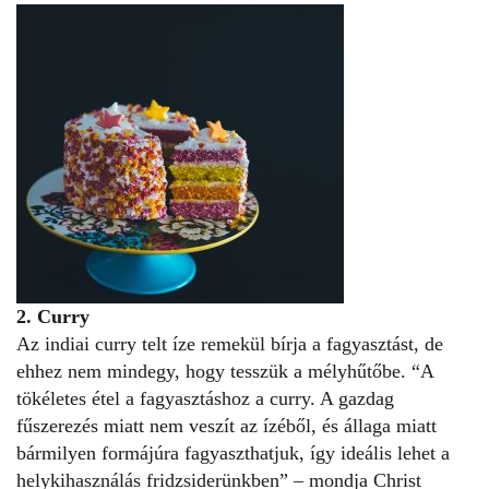
2. Curry
Az indiai curry telt íze remekül bírja a fagyasztást, de
ehhez nem mindegy, hogy tesszük a mélyhűtőbe. “A
tökéletes étel a fagyasztáshoz a curry. A gazdag
fűszerezés miatt nem veszít az ízéből, és állaga miatt
bármilyen formájúra fagyaszthatjuk, így ideális lehet a
helykihasználás fridzsiderünkben” – mondja Christ