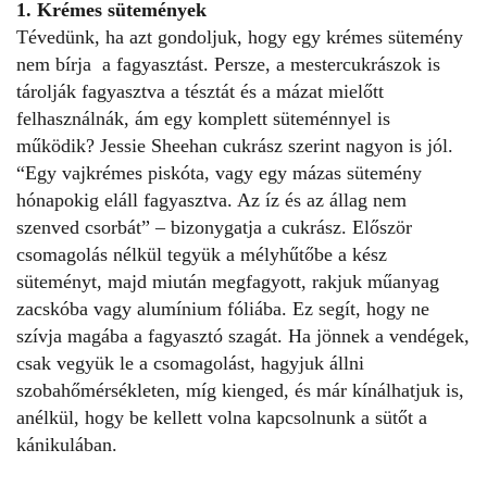
1. Krémes sütemények
Tévedünk, ha azt gondoljuk, hogy egy krémes sütemény
nem bírja a fagyasztást. Persze, a mestercukrászok is
tárolják fagyasztva a tésztát és a mázat mielőtt
felhasználnák, ám egy komplett süteménnyel is
működik? Jessie Sheehan cukrász szerint nagyon is jól.
“Egy vajkrémes piskóta, vagy egy mázas sütemény
hónapokig eláll fagyasztva. Az íz és az állag nem
szenved csorbát” – bizonygatja a cukrász. Először
csomagolás nélkül tegyük a mélyhűtőbe a kész
süteményt, majd miután megfagyott, rakjuk műanyag
zacskóba vagy alumínium fóliába. Ez segít, hogy ne
szívja magába a fagyasztó szagát. Ha jönnek a vendégek,
csak vegyük le a csomagolást, hagyjuk állni
szobahőmérsékleten, míg kienged, és már kínálhatjuk is,
anélkül, hogy be kellett volna kapcsolnunk a sütőt a
kánikulában.