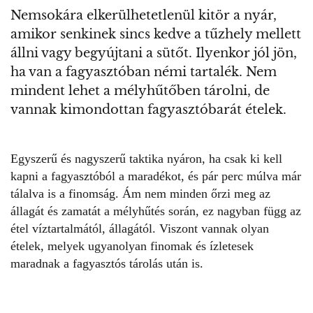
Nemsokára elkerülhetetlenül kitör a nyár,
amikor senkinek sincs kedve a tűzhely mellett
állni vagy begyújtani a sütőt. Ilyenkor jól jön,
ha van a fagyasztóban némi tartalék. Nem
mindent lehet a mélyhűtőben tárolni, de
vannak kimondottan fagyasztóbarát ételek.
Egyszerű és nagyszerű taktika nyáron, ha csak ki kell
kapni
a fagyasztóból a maradékot
, és pár perc múlva már
tálalva is a finomság. Ám nem minden őrzi meg az
állagát és zamatát a mélyhűtés során, ez nagyban függ az
étel víztartalmától, állagától. Viszont vannak olyan
ételek, melyek ugyanolyan finomak és ízletesek
maradnak a fagyasztós tárolás után is.