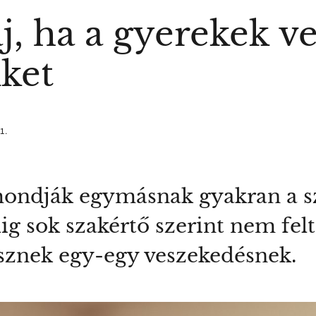
j, ha a gyerekek v
iket
1.
 mondják egymásnak gyakran a sz
ig sok szakértő szerint nem felt
sznek egy-egy veszekedésnek.