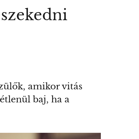
eszekedni
ülők, amikor vitás
étlenül baj, ha a