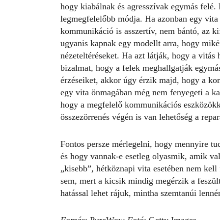
hogy kiabálnak és agresszívak egymás felé.
legmegfelelőbb módja. Ha azonban egy vita f
kommunikáció is asszertív, nem bántó, az ki
ugyanis kapnak egy modellt arra, hogy mikén
nézeteltéréseket. Ha azt látják, hogy a vitás
bizalmat, hogy a felek meghallgatják egymást
érzéseiket, akkor úgy érzik majd, hogy a ko
egy vita önmagában még nem fenyegeti a kapc
hogy a megfelelő
kommunikációs
eszközökk
összezörrenés végén is van lehetőség a repará
Fontos persze mérlegelni, hogy mennyire tudj
és hogy vannak-e esetleg olyasmik, amik va
„kisebb”, hétköznapi vita esetében nem kell f
sem, mert a kicsik mindig megérzik a feszült
hatással lehet rájuk, mintha szemtanúi lenn
Forrás
:
PureWow
Fotó
: Getty Images