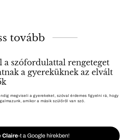
ss tovább
l a szófordulattal rengeteget
atnak a gyereküknek az elvált
ők
indig megviseli a gyerekeket, szóval érdemes figyelni rá, hogy
galmazunk, amikor a másik szülőről van szó.
 Claire
-t a Google hírekben!