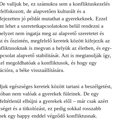
 De valljuk be, ez számukra sem a
konfliktuskezelés
elfokozott, de alapvetően kulturált és a
fejezetten jó példát mutathat a gyerekeknek. Ezzel
t lehet a szeretetkapcsolatokon belül rendezni a
 helyzet nem ingatja meg az alapvető szeretetet és
 és őszintén, megfelelő keretek között kifejezik az
nfliktusoknak is megvan a helyük az életben, és egy-
solat alapvető stabilitását. Azt is megtanulják így,
el megoldhatóak a
konfliktusok
, és hogy egy
cióra, a béke visszaállítására.
uk egészséges keretek között tartani a beszélgetést,
lóban nem valóak a gyerekek füleinek. De egy
eltétlenül elbújni a gyerekek elől – már csak azért
séget és a titkolózást, ez pedig sokkal rosszabb
ének egy happy enddel végződő konfliktusnak.