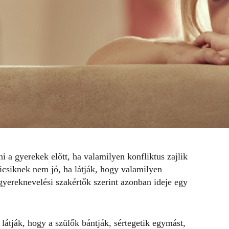
i a gyerekek előtt, ha valamilyen konfliktus zajlik
icsiknek nem jó, ha látják, hogy valamilyen
gyereknevelési szakértők
szerint azonban ideje egy
látják, hogy a szülők bántják, sértegetik egymást,