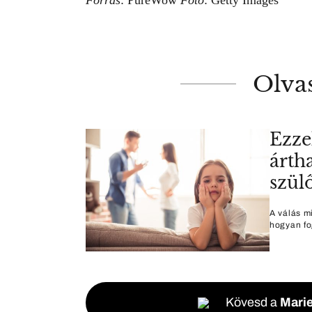
Olva
Ezze
árth
szül
A válás m
hogyan fo
Kövesd a
Marie