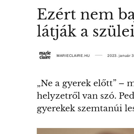
Ezért nem ba
látják a szüle
MARIECLAIRE.HU
2023. január 3
„Ne a gyerek előtt” –
helyzetről van szó. Ped
gyerekek szemtanúi le