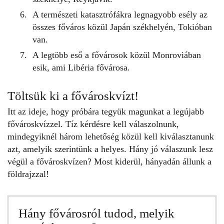
A természeti katasztrófákra legnagyobb esély az
összes főváros közül Japán székhelyén, Tokióban
van.
A legtöbb eső a fővárosok közül Monroviában
esik, ami Libéria fővárosa.
Töltsük ki a fővároskvízt!
Itt az ideje, hogy próbára tegyük magunkat a legújabb
főváros
kvízzel
. Tíz kérdésre kell válaszolnunk,
mindegyiknél három lehetőség közül kell kiválasztanunk
azt, amelyik szerintünk a helyes. Hány jó válaszunk lesz
végül a főváros
kvízen
? Most kiderül, hányadán állunk a
földrajzzal
!
Hány fővárosról tudod, melyik