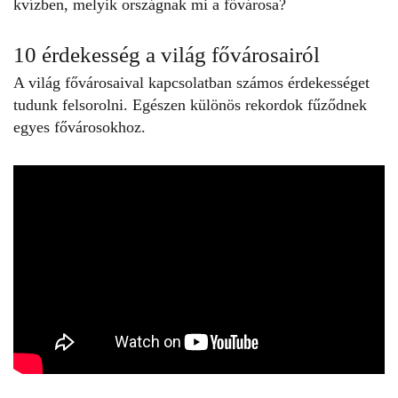
kvízben
, melyik országnak mi a fővárosa?
10 érdekesség a világ fővárosairól
A világ fővárosaival kapcsolatban számos
érdekességet
tudunk felsorolni. Egészen különös rekordok fűződnek
egyes fővárosokhoz.