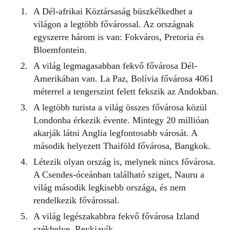
A Dél-afrikai Köztársaság büszkélkedhet a
világon a legtöbb fővárossal. Az országnak
egyszerre három is van: Fokváros, Pretoria és
Bloemfontein.
A világ legmagasabban fekvő fővárosa Dél-
Amerikában van. La Paz, Bolívia fővárosa 4061
méterrel a tengerszint felett fekszik az Andokban.
A legtöbb turista a világ összes fővárosa közül
Londonba érkezik évente. Mintegy 20 millióan
akarják látni Anglia legfontosabb városát. A
második helyezett Thaiföld fővárosa, Bangkok.
Létezik olyan ország is, melynek nincs fővárosa.
A Csendes-óceánban található sziget, Nauru a
világ második legkisebb országa, és nem
rendelkezik fővárossal.
A világ legészakabbra fekvő fővárosa Izland
székhelye, Reykjavík.