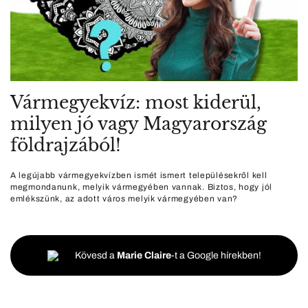
Vármegyekvíz: most kiderül,
milyen jó vagy Magyarország
földrajzából!
A legújabb vármegyekvízben ismét ismert településekről kell
megmondanunk, melyik vármegyében vannak. Biztos, hogy jól
emlékszünk, az adott város melyik vármegyében van?
Kövesd a
Marie Claire
-t a Google hírekben!