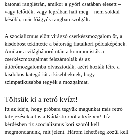
katonai ranglétrán, amikor a győri csatában elesett –
vagy lelőtték, vagy leprában halt meg – nem sokkal
később, már főágyús rangban szolgált.
A szocializmus előtt virágzó cserkészmozgalom őt, a
kisdobost tekintette a bátorság fiatalkori példaképének.
Amikor a világháború után a kommunisták a
cserkészmozgalmat felszámolták és az
úttörőmozgalomba olvasztották, azért hozták létre a
kisdobos kategóriát a kisebbeknek, hogy
szimpatikusabbá tegyék a mozgalmat.
Töltsük ki a retró kvízt!
Itt az ideje, hogy próbára tegyük magunkat más
retró
kifejezésekkel
is a Kádár-korból a
kvízben
! Tíz
kérdésben tíz szocializmus kori szóról kell
megmondanunk, mit jelent. Három lehetőség közül kell