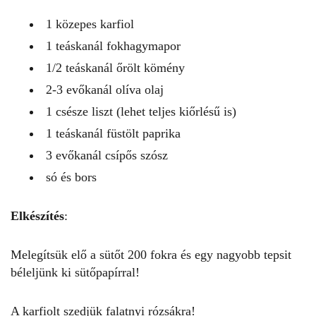
1 közepes karfiol
1 teáskanál fokhagymapor
1/2 teáskanál őrölt kömény
2-3 evőkanál olíva olaj
1 csésze liszt (lehet teljes kiőrlésű is)
1 teáskanál füstölt paprika
3 evőkanál csípős szósz
só és bors
Elkészítés
:
Melegítsük elő a sütőt 200 fokra és egy nagyobb tepsit
béleljünk ki sütőpapírral!
A karfiolt szedjük falatnyi rózsákra!