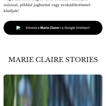
szósszal, például joghurttal vagy avokádókrémmel
kínáljuk!
Kövesd a
Marie Claire
-t a Google hírekben!
MARIE CLAIRE STORIES