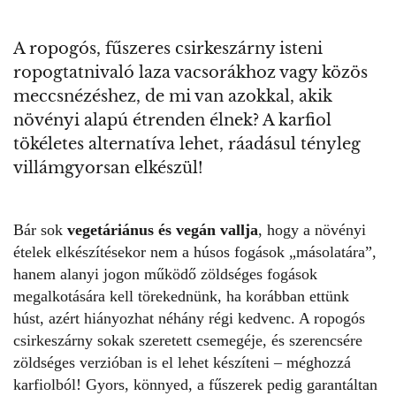
A ropogós, fűszeres csirkeszárny isteni
ropogtatnivaló laza vacsorákhoz vagy közös
meccsnézéshez, de mi van azokkal, akik
növényi alapú étrenden élnek? A karfiol
tökéletes alternatíva lehet, ráadásul tényleg
villámgyorsan elkészül!
Bár sok
vegetáriánus és vegán vallja
, hogy a növényi
ételek elkészítésekor nem a húsos fogások „másolatára”,
hanem alanyi jogon működő zöldséges fogások
megalkotására kell törekednünk, ha korábban ettünk
húst, azért hiányozhat néhány régi kedvenc. A ropogós
csirkeszárny sokak szeretett csemegéje, és szerencsére
zöldséges verzióban is el lehet készíteni – méghozzá
karfiolból! Gyors, könnyed, a fűszerek pedig garantáltan