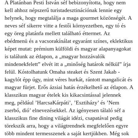
A Platánban Pesti István séf bebizonyította, hogy nem
kell ahhoz népszerű turistadesztinációnak lennie egy
helynek, hogy megtalálja a maga gourmet közönségét. A
neves séf sikerre vitte a festői környezetben, egy tó és
egy öreg platánfa mellett található éttermet. Az
ebédmenü és a vacsorakínálat egyaránt színes, eklektikus
képet mutat: prémium külföldi és magyar alapanyagokat
is találunk az étlapon, a „magyar hozzávalók
mindenekfelett” elvét itt a „minőség határok nélkül” írja
felül. Kóstolhatunk Omaha steaket és Szent Jakab ­
kagylót épp úgy, mint véres hurkát, rántott mangalicát és
magyar fürjet. Erős ázsiai hatás érzékelhető az étlapon. A
klasszikus magyar ételek kis kikacsintással jelennek
meg, például ’Harcsa­Kárpáti’, ’Esztiházy’ és ’Nem
zserbó, dió’ elnevezésekkel. Az igényesen tálaló séf a
klasszikus fine dining világát idézi, csapatával pedig
törekszik arra, hogy a világtrendnek megfelelően egyre
több mindent termesszenek a saját kertjükben. Még sok