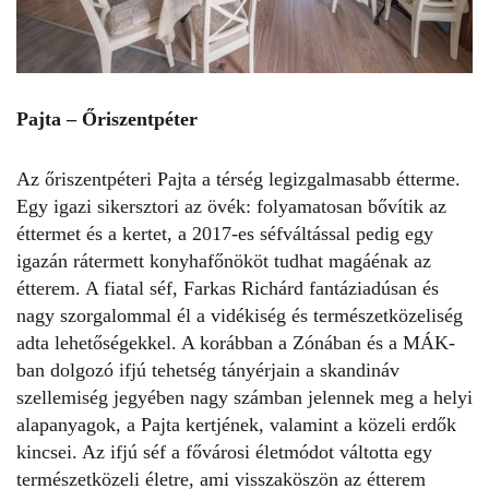
Pajta – Őriszentpéter
Az őriszentpéteri Pajta a térség legizgalmasabb étterme.
Egy igazi sikersztori az övék: folyamatosan bővítik az
éttermet és a kertet, a 2017-­es séfváltással pedig egy
igazán rátermett konyhafőnököt tudhat magáénak az
étterem. A fiatal séf, Farkas Richárd fantáziadúsan és
nagy szorgalommal él a vidékiség és természetközeliség
adta lehetőségekkel. A korábban a Zónában és a MÁK­
ban dolgozó ifjú tehetség tányérjain a skandináv
szellemiség jegyében nagy számban jelennek meg a helyi
alapanyagok, a Pajta kertjének, valamint a közeli erdők
kincsei. Az ifjú séf a fővárosi életmódot váltotta egy
természetközeli életre, ami visszaköszön az étterem