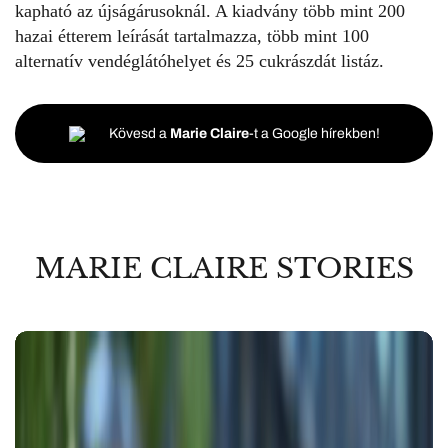
kapható az újságárusoknál. A kiadvány több mint 200
hazai étterem leírását tartalmazza, több mint 100
alternatív vendéglátóhelyet és 25 cukrászdát listáz.
Kövesd a
Marie Claire
-t a Google hírekben!
MARIE CLAIRE STORIES