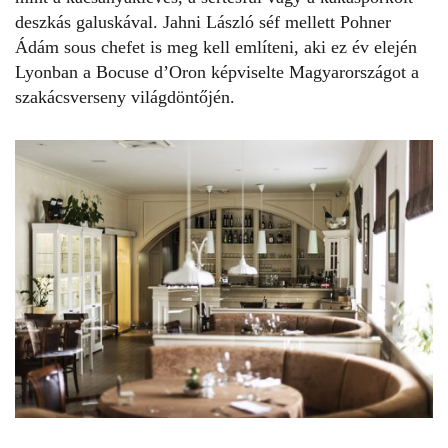
deszkás galuskával. Jahni László séf mellett Pohner
Ádám sous chefet is meg kell említeni, aki ez év elején
Lyonban a Bocuse d’Or­on képviselte Magyarországot a
szakácsverseny világdöntőjén.