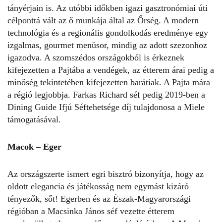
tányérjain is. Az utóbbi időkben igazi gasztronómiai úti
célponttá vált az ő munkája által az Őrség. A modern
technológia és a regionális gondolkodás eredménye egy
izgalmas, gourmet menüsor, mindig az adott szezonhoz
igazodva. A szomszédos országokból is érkeznek
kifejezetten a Pajtába a vendégek, az étterem árai pedig a
minőség tekintetében kifejezetten barátiak. A Pajta mára
a régió legjobbja. Farkas Richard séf pedig 2019-­ben a
Dining Guide Ifjú Séftehetsége díj tulajdonosa a Miele
támogatásával.
Macok – Eger
Az országszerte ismert egri bisztró bizonyítja, hogy az
oldott elegancia és játékosság nem egymást kizáró
tényezők, sőt! Egerben és az Észak­-Magyarországi
régióban a Macsinka János séf vezette étterem