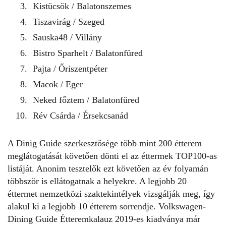
Kistücsök / Balatonszemes
Tiszavirág / Szeged
Sauska48 / Villány
Bistro Sparhelt / Balatonfüred
Pajta / Őriszentpéter
Macok / Eger
Neked főztem / Balatonfüred
Rév Csárda / Érsekcsanád
A Dinig Guide szerkesztősége több mint 200 étterem
meglátogatását követően dönti el az éttermek
TOP100-as
listáját
. Anonim tesztelők ezt követően az év folyamán
többször is ellátogatnak a helyekre. A legjobb 20
éttermet nemzetközi szaktekintélyek vizsgálják meg, így
alakul ki a legjobb 10 étterem sorrendje. Volkswagen-
Dining Guide Étteremkalauz 2019-es kiadványa már