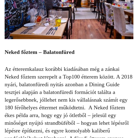
Neked főztem – Balatonfüred
Az étteremkalauz korábbi kiadásában még a zánkai
Neked főztem szerepelt a Top100 étterem között. A 2018
nyári, balatonfüredi nyitás azonban a Dining Guide
tesztjei alapján a balatonfüredi formációt találta a
legerősebbnek, jóllehet nem kis vállalásnak számít egy
180 férőhelyes éttermet működtetni. A Neked főztem
ékes példa arra, hogy egy jó ötletből – jelesül egy
minőséget nyújtó strandbüféből – hogyan lehet lépésről
lépésre építkezni, és egyre komolyabb kaliberű