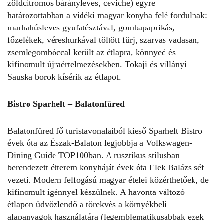
zöldcitromos bárányleves, ceviche) egyre
határozottabban a vidéki magyar konyha felé fordulnak:
marhahúsleves gyufatésztával, gombapaprikás,
főzelékek, véreshurkával töltött fürj, szarvas vadasan,
zsemlegombóccal került az étlapra, könnyed és
kifinomult újraértelmezésekben. Tokaji és villányi
Sauska borok kísérik az étlapot.
Bistro Sparhelt – Balatonfüred
Balatonfüred fő turistavonalaiból kieső Sparhelt Bistro
évek óta az Észak­-Balaton legjobbja a Volkswagen-
Dining Guide TOP100­ban. A rusztikus stílusban
berendezett étterem konyháját évek óta Elek Balázs séf
vezeti. Modern felfogású magyar ételei közérthetőek, de
kifinomult igénnyel készülnek. A havonta változó
étlapon üdvözlendő a törekvés a környékbeli
alapanyagok használatára (legemblematikusabbak ezek