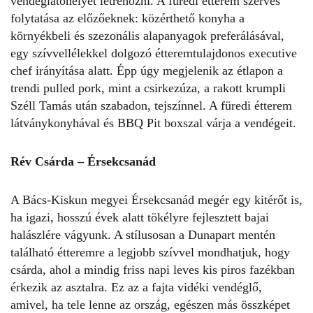
vendéglátóhelyet létrehozni. A füredi étterem szerves
folytatása az előzőeknek: közérthető konyha a
környékbeli és szezonális alapanyagok preferálásával,
egy szívvel­lélekkel dolgozó étteremtulajdonos executive
chef irányítása alatt. Épp úgy megjelenik az étlapon a
trendi pulled pork, mint a csirkezúza, a rakott krumpli
Széll Tamás után szabadon, tejszínnel. A füredi étterem
látványkonyhával és BBQ Pit boxszal várja a vendégeit.
Rév Csárda – Érsekcsanád
A Bács-­Kiskun megyei Érsekcsanád megér egy kitérőt is,
ha igazi, hosszú évek alatt tökélyre fejlesztett bajai
halászlére vágyunk. A stílusosan a Duna­part mentén
található étteremre a legjobb szívvel mondhatjuk, hogy
csárda, ahol a mindig friss napi leves kis piros fazékban
érkezik az asztalra. Ez az a fajta vidéki vendéglő,
amivel, ha tele lenne az ország, egészen más összképet