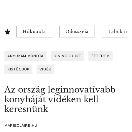
Hőkupola
Odüsszeia
Tabuk nél
ANYUKÁM MONDTA
DINING GUIDE
ÉTTEREM
KISTÜCSÖK
VIDÉK
Az ország leginnovatívabb
konyháját vidéken kell
keresnünk
MARIECLAIRE.HU