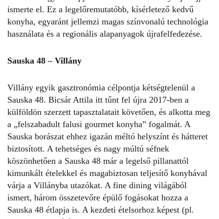
ismerte el. Ez a legelőremutatóbb, kísérletező kedvű
konyha, egyaránt jellemzi magas színvonalú technológia
használata és a regionális alapanyagok újrafelfedezése.
Sauska 48 – Villány
Villány egyik gasztronómia célpontja kétségtelenül a
Sauska 48. Bicsár Attila itt tűnt fel újra 2017-­ben a
külföldön szerzett tapasztalatait követően, és alkotta meg
a „felszabadult falusi gourmet konyha” fogalmát. A
Sauska borászat ehhez igazán méltó helyszínt és hátteret
biztosított. A tehetséges és nagy múltú séfnek
köszönhetően a Sauska 48 már a legelső pillanattól
kimunkált ételekkel és magabiztosan teljesítő konyhával
várja a Villányba utazókat. A fine dining világából
ismert, három összetevőre épülő fogásokat hozza a
Sauska 48 étlapja is. A kezdeti ételsorhoz képest (pl.