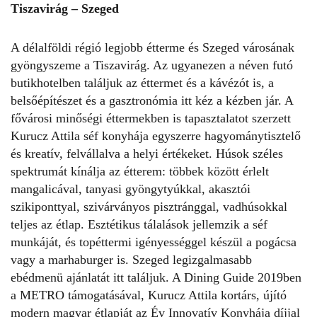
Tiszavirág – Szeged
A dél­alföldi régió legjobb étterme és Szeged városának
gyöngyszeme a Tiszavirág. Az ugyanezen a néven futó
butikhotelben találjuk az éttermet és a kávézót is, a
belsőépítészet és a gasztronómia itt kéz a kézben jár. A
fővárosi minőségi éttermekben is tapasztalatot szerzett
Kurucz Attila séf konyhája egyszerre hagyománytisztelő
és kreatív, felvállalva a helyi értékeket. Húsok széles
spektrumát kínálja az étterem: többek között érlelt
mangalicával, tanyasi gyöngytyúkkal, akasztói
szikiponttyal, szivárványos pisztránggal, vadhúsokkal
teljes az étlap. Esztétikus tálalások jellemzik a séf
munkáját, és topéttermi igényességgel készül a pogácsa
vagy a marhaburger is. Szeged legizgalmasabb
ebédmenü ajánlatát itt találjuk. A Dining Guide 2019­ben
a METRO támogatásával, Kurucz Attila kortárs, újító
modern magyar étlapját az Év Innovatív Konyhája díjjal