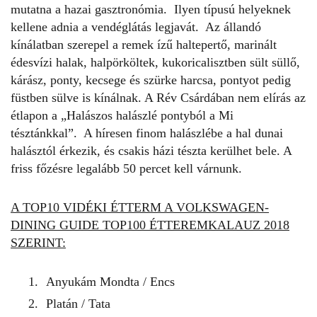
mutatna a hazai gasztronómia. Ilyen típusú helyeknek
kellene adnia a vendéglátás legjavát. Az állandó
kínálatban szerepel a remek ízű haltepertő, marinált
édesvízi halak, halpörköltek, kukoricalisztben sült süllő,
kárász, ponty, kecsege és szürke harcsa, pontyot pedig
füstben sülve is kínálnak. A Rév Csárdában nem elírás az
étlapon a „Halászos halászlé pontyból a Mi
tésztánkkal”. A híresen finom halászlébe a hal dunai
halásztól érkezik, és csakis házi tészta kerülhet bele. A
friss főzésre legalább 50 percet kell várnunk.
A TOP10 VIDÉKI ÉTTERM A VOLKSWAGEN-
DINING GUIDE TOP100 ÉTTEREMKALAUZ 2018
SZERINT:
Anyukám Mondta / Encs
Platán / Tata