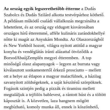
Az ország egyik legszerethetőbb étterme
a Dudás
Szabolcs és Dudás Szilárd alkotta testvérpárhoz köthető.
A példásan működő családi vállalkozás megcsinálta a
lehetetlent, és az ország egy eldugott kisvárosában
országos hírű étteremmé, afféle kulináris zarándokhellyé
nőtte ki magát az Anyukám Mondta. Az Olaszországból
és New Yorkból hozott, világra nyitott attitűd a magyar
konyha és vendéglátás iránti alázattal ötvöződik a
Borsod­Abaúj­Zemplén megyei étteremben. A top
minőségű olasz alapanyagok – legyen az burrata vagy
kiválasztott sonkamestertől érkező prosciutto – mellett
ott a helye az étlapon a magyar malacfülnek, a házilag
savanyított zöldségeknek, a saját készítésű szörpöknek.
Fogások szintjén pedig a pizzák és tiramisu mellett
megtaláljuk a tejfölös bablevest, a rántott húst és a töltött
káposztát is. A közvetlen, laza hangnem mögött
megbízható, komoly munka áll, ennek is köszönhető,