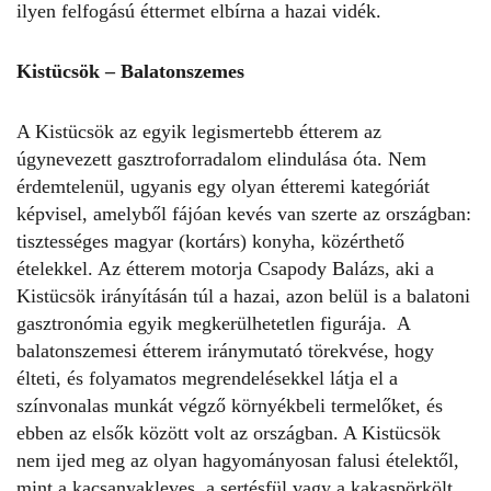
ilyen felfogású éttermet elbírna a hazai vidék.
Kistücsök – Balatonszemes
A Kistücsök az egyik legismertebb étterem az
úgynevezett gasztroforradalom elindulása óta. Nem
érdemtelenül, ugyanis egy olyan étteremi kategóriát
képvisel, amelyből fájóan kevés van szerte az országban:
tisztességes magyar (kortárs) konyha, közérthető
ételekkel. Az étterem motorja Csapody Balázs, aki a
Kistücsök irányításán túl a hazai, azon belül is a balatoni
gasztronómia egyik megkerülhetetlen figurája. A
balatonszemesi étterem iránymutató törekvése, hogy
élteti, és folyamatos megrendelésekkel látja el a
színvonalas munkát végző környékbeli termelőket, és
ebben az elsők között volt az országban. A Kistücsök
nem ijed meg az olyan hagyományosan falusi ételektől,
mint a kacsanyakleves, a sertésfül vagy a kakaspörkölt