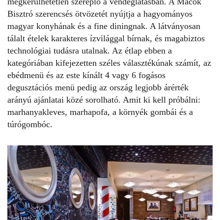
megkerülhetetlen szereplő a vendéglátásban. A Macok
Bisztró szerencsés ötvözetét nyújtja a hagyományos
magyar konyhának és a fine diningnak. A látványosan
tálalt ételek karakteres ízvilággal bírnak, és magabiztos
technológiai tudásra utalnak. Az étlap ebben a
kategóriában kifejezetten széles választékúnak számít, az
ebédmenü és az este kínált 4 vagy 6 fogásos
degusztációs menü pedig az ország legjobb ár­érték
arányú ajánlatai közé sorolható. Amit ki kell próbálni:
marhanyakleves, marhapofa, a környék gombái és a
túrógombóc.