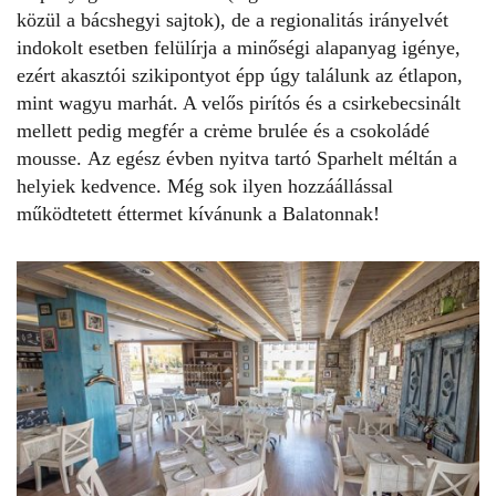
közül a bácshegyi sajtok), de a regionalitás irányelvét
indokolt esetben felülírja a minőségi alapanyag igénye,
ezért akasztói szikipontyot épp úgy találunk az étlapon,
mint wagyu marhát. A velős pirítós és a csirkebecsinált
mellett pedig megfér a crėme brulée és a csokoládé
mousse. Az egész évben nyitva tartó Sparhelt méltán a
helyiek kedvence. Még sok ilyen hozzáállással
működtetett éttermet kívánunk a Balatonnak!