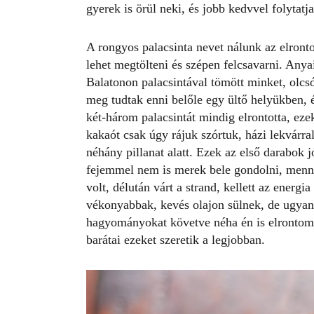
gyerek is örül neki, és jobb kedvvel folytatj
A rongyos palacsinta nevet nálunk az elront
lehet megtölteni és szépen felcsavarni. A
Balatonon palacsintával tömött minket, olcsó 
meg tudtak enni belőle egy ültő helyükben, 
két-három palacsintát mindig elrontotta, eze
kakaót csak úgy rájuk szórtuk, házi lekvárra
néhány pillanat alatt. Ezek az első darabok j
fejemmel nem is merek bele gondolni, menny
volt, délután várt a strand, kellett az energi
vékonyabbak, kevés olajon sülnek, de ugya
hagyományokat követve néha én is elrontom a
barátai ezeket szeretik a legjobban.