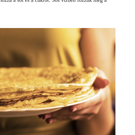
 hozzá a sót és a cukrot. Sós vízben főzzük meg a