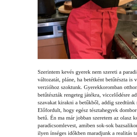
Szerintem kevés gyerek nem szereti a paradi
változatát, pláne, ha betétként betűtészta i
verzióhoz szoktunk. Gyerekkoromban otthon, 
betűtészták rengeteg játékra, viccelődésre 
szavakat kirakni a betűkből, addig szedtünk 
Előfordult, hogy egész tésztahegyek domboro
betű. Én ma már jobban szeretem az olasz ko
paradicsomlevest, amiben sok-sok bazsaliko
ilyen ínséges időkben maradjunk a realitás t