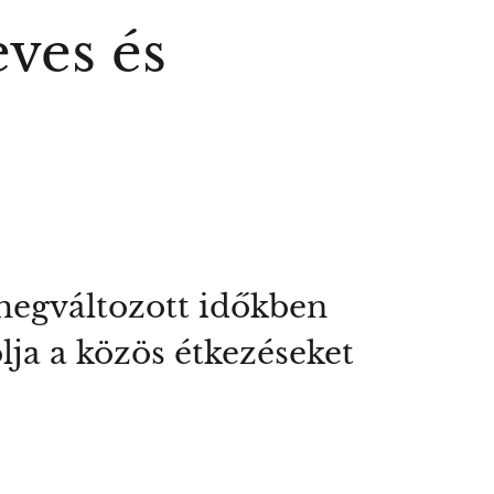
eves és
 megváltozott időkben
lja a közös étkezéseket