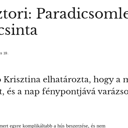
tori: Paradicsoml
csinta
s 19.
 Krisztina elhatározta, hogy a
t, és a nap fénypontjává varázso
ert egyre komplikáltabb a hús beszerzése, és nem