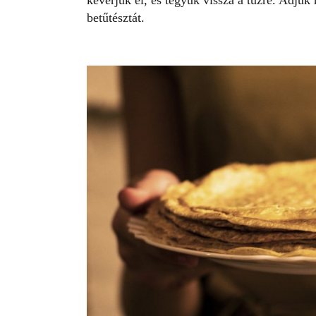
keverjük el, és tegyük vissza a tűzre. Adjuk
betűtésztát.