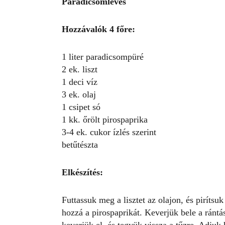
Paradicsomleves
Hozzávalók 4 főre:
1 liter paradicsompüré
2 ek. liszt
1 deci víz
3 ek. olaj
1 csipet só
1 kk. őrölt pirospaprika
3-4 ek. cukor ízlés szerint
betűtészta
Elkészítés:
Futtassuk meg a lisztet az olajon, és pirítsuk
hozzá a pirospaprikát. Keverjük bele a ránt