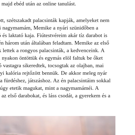
a majd ebéd után az online tanulást.
ott, szétszakadt palacsinták kapják, amelyeket nem
nyai nagymamám, Memike a nyári szünidőben a
és laktató kaja. Fiútestvéreim akár tíz darabot is
én három után általában feladtam. Memike az első
k lettek a rongyos palacsinták, a kedvenceink. A
l nyakon öntöttük és egymás elöl faltuk be őket
ó vastagra sikeredtek, tocsogtak az olajban, mai
i kalória rejtőzött bennük. De akkor meleg nyár
a a fürdéshez, játszáshoz. Az én palacsintáim sokkal
núgy etetik magukat, mint a nagymamáméi. A
z első darabokat, és láss csodát, a gyerekem és a