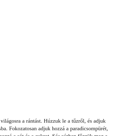
 világosra a rántást. Húzzuk le a tűzről, és adjuk
ásba. Fokozatosan adjuk hozzá a paradicsompürét,