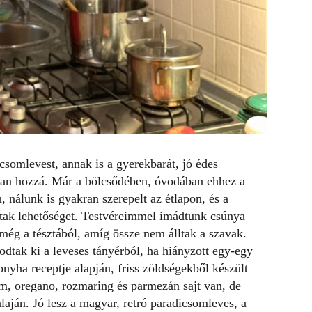
csomlevest, annak is a gyerekbarát, jó édes
s van hozzá. Már a bölcsődében, óvodában ehhez a
nálunk is gyakran szerepelt az étlapon, és a
adtak lehetőséget. Testvéreimmel imádtunk csúnya
még a tésztából, amíg össze nem álltak a szavak.
dtak ki a leveses tányérból, ha hiányzott egy-egy
nyha receptje alapján, friss zöldségekből készült
m, oregano, rozmaring és parmezán sajt van, de
alaján. Jó lesz a magyar, retró paradicsomleves, a