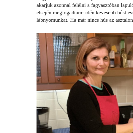
akarjuk azonnal felélni a fagyasztóban lapul
elsején megfogadtam: idén kevesebb húst esz
lábnyomunkat. Ha már nincs hús az asztalon