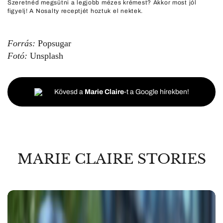
Szeretnéd megsütni a legjobb mézes krémest? Akkor most jól
figyelj! A Nosalty receptjét hoztuk el nektek.
Forrás:
Popsugar
Fotó:
Unsplash
Kövesd a
Marie Claire
-t a Google hírekben!
MARIE CLAIRE STORIES