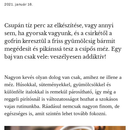
2021. január 16.
Csupán tíz perc az elkészítése, vagy annyi
sem, ha gyorsak vagyunk, és a csirkétől a
gofrin keresztül a friss gyümölcsig bármit
megédesít és pikánssá tesz a csípős méz. Egy
baj van csak vele: veszélyesen addiktív!
Nagyon kevés olyan dolog van csak,
amihez ne illene a
méz
. Húsokkal, süteményekkel, gyümölcsökkel és
különféle italokkal is remekül párosítható, így még a
reggeli pirítósnál is változatosságot hozhat a szokásos
vajas rutinunkba. Ráadásul nemcsak nagyon finom, de
egészséges is, amit szintén lehet tovább fokozni.