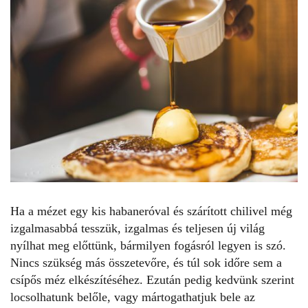
Ha a mézet egy kis habaneróval és szárított chilivel még
izgalmasabbá tesszük, izgalmas és teljesen új világ
nyílhat meg előttünk, bármilyen fogásról legyen is szó.
Nincs szükség más összetevőre, és túl sok időre sem a
csípős méz elkészítéséhez. Ezután pedig kedvünk szerint
locsolhatunk belőle, vagy mártogathatjuk bele az