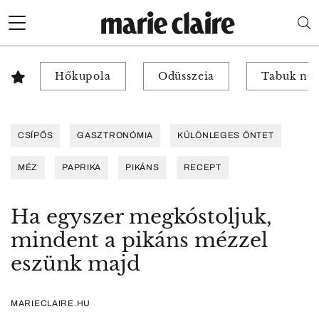
Hőkupola
Odüsszeia
Tabuk nél
CSÍPŐS
GASZTRONÓMIA
KÜLÖNLEGES ÖNTET
MÉZ
PAPRIKA
PIKÁNS
RECEPT
Ha egyszer megkóstoljuk,
mindent a pikáns mézzel
eszünk majd
MARIECLAIRE.HU