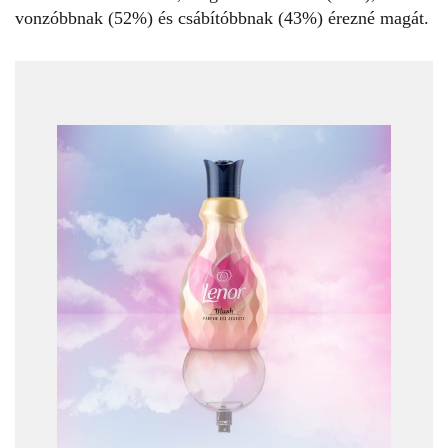
vonzóbbnak (52%) és csábítóbbnak (43%) érezné magát.