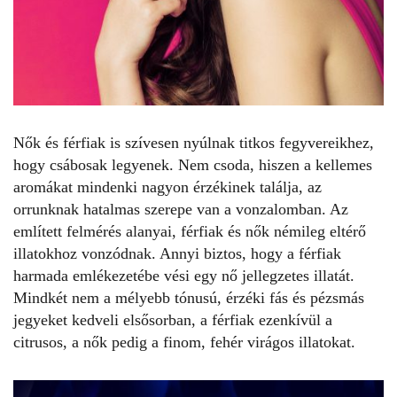
Nők és férfiak is szívesen nyúlnak titkos fegyvereikhez,
hogy csábosak legyenek. Nem csoda, hiszen a kellemes
aromákat mindenki nagyon érzékinek találja, az
orrunknak hatalmas szerepe van a vonzalomban. Az
említett felmérés alanyai, férfiak és nők némileg eltérő
illatokhoz vonzódnak. Annyi biztos, hogy a férfiak
harmada emlékezetébe vési egy nő jellegzetes illatát.
Mindkét nem a mélyebb tónusú, érzéki fás és pézsmás
jegyeket kedveli elsősorban, a férfiak ezenkívül a
citrusos, a nők pedig a finom, fehér virágos illatokat.