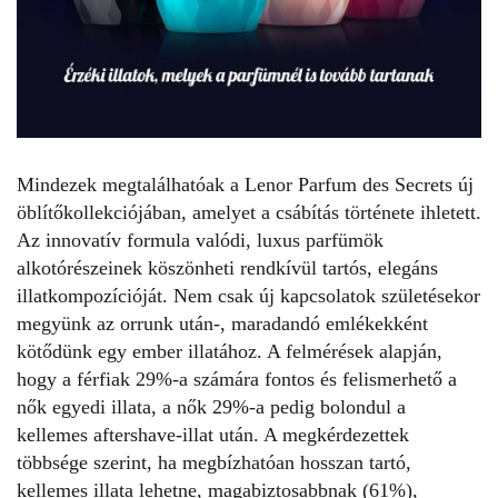
Mindezek megtalálhatóak a Lenor Parfum des Secrets új
öblítőkollekciójában, amelyet a csábítás története ihletett.
Az innovatív formula valódi, luxus parfümök
alkotórészeinek köszönheti rendkívül tartós, elegáns
illatkompozícióját. Nem csak új kapcsolatok születésekor
megyünk az orrunk után-, maradandó emlékekként
kötődünk egy ember illatához. A felmérések alapján,
hogy a férfiak 29%-a számára fontos és felismerhető a
nők egyedi illata, a nők 29%-a pedig bolondul a
kellemes aftershave-illat után. A megkérdezettek
többsége szerint, ha megbízhatóan hosszan tartó,
kellemes illata lehetne, magabiztosabbnak (61%),