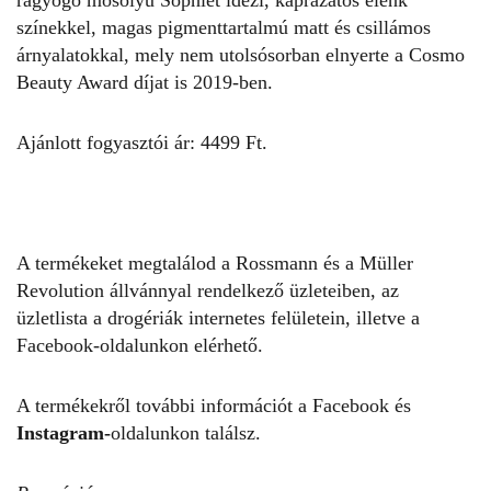
ragyogó mosolyú Sophiet idézi, káprázatos élénk
színekkel, magas pigmenttartalmú matt és csillámos
árnyalatokkal, mely nem utolsósorban elnyerte a Cosmo
Beauty Award díjat is 2019-ben.
Ajánlott fogyasztói ár: 4499 Ft.
A termékeket megtalálod a Rossmann és a Müller
Revolution állvánnyal rendelkező üzleteiben, az
üzletlista a drogériák internetes felületein, illetve a
Facebook-oldalunkon
elérhető.
A termékekről további információt a Facebook és
Instagram-
oldalunkon találsz.