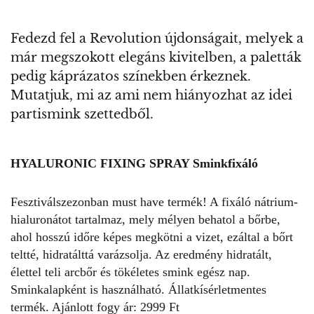
Fedezd fel a Revolution újdonságait, melyek a
már megszokott elegáns kivitelben, a paletták
pedig káprázatos színekben érkeznek.
Mutatjuk, mi az ami nem hiányozhat az idei
partismink szettedből.
HYALURONIC FIXING SPRAY Sminkfixáló
Fesztiválszezonban must have termék! A fixáló nátrium-
hialuronátot tartalmaz, mely mélyen behatol a bőrbe,
ahol hosszú időre képes megkötni a vizet, ezáltal a bőrt
teltté, hidratálttá varázsolja. Az eredmény hidratált,
élettel teli arcbőr és tökéletes smink egész nap.
Sminkalapként is használható. Állatkísérletmentes
termék. Ajánlott fogy ár: 2999 Ft