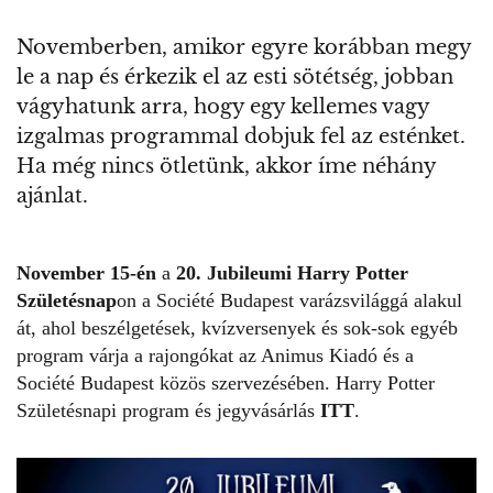
Novemberben, amikor egyre korábban megy
le a nap és érkezik el az esti sötétség, jobban
vágyhatunk arra, hogy egy kellemes vagy
izgalmas programmal dobjuk fel az esténket.
Ha még nincs ötletünk, akkor íme néhány
ajánlat.
November 15-én
a
20. Jubileumi Harry Potter
Születésnap
on a Société Budapest varázsvilággá alakul
át, ahol beszélgetések, kvízversenyek és sok-sok egyéb
program várja a rajongókat az Animus Kiadó és a
Société Budapest közös szervezésében. Harry Potter
Születésnapi program és jegyvásárlás
ITT
.