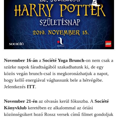
November 16-án
a
Société Yoga Brunch
-on nem csak a
szürke napok fáradtságából szakadhatunk ki, de egy
közös vegán brunch-csal is megkoronázhatjuk a napot,
hogy kellő energiával vághassunk bele a hétvégébe.
Jelentkezés
ITT
.
November 21-én
az olvasás kerül fókuszba. A
Société
Könyvklub
keretében ez alkalommal az óriási
közönségsikert hozó Rossz versek című filmet gondoljuk