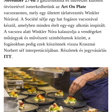
November 27-én
a gasztronómia és művészet különös
ötvözetével ismerkedhetünk az
Art On Plate
vacsoraesten, mely egy ültetett tárlatvezetés Winkler
Nórával. A Société séfje egy hat fogásos vacsorával
készül, amelyben minden ételt egy-egy alkotás inspirált.
A vacsora alatt Winkler Nóra kalauzolja a vendégeket
műtárgyak és művészeti szimbólumok között, a
fogásokban pedig ezek köszönnek vissza Krasznai
Norbert séf interpretációjában. Részletek és jegyvásárlás
ITT
.