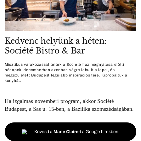
Kedvenc helyünk a héten:
Société Bistro & Bar
Misztikus várakozással teltek a Société ház megnyitása előtti
hónapok, decemberben azonban végre lehullt a lepel, és
megszületett Budapest legújabb inspirációs tere. Kipróbáltuk a
konyhát.
Ha izgalmas novemberi program, akkor
Société
Budapest
, a Sas u. 15-ben, a Bazilika szomszédságában.
Kövesd a
Marie Claire
-t a Google hírekben!