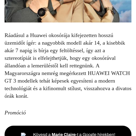
Ráadásul a Huawei okosórája kifejezetten hosszú
üzemidőt ígér: a nagyobbik modell akár 14, a kisebbik
akár 7 napig is bírja egy feltöltéssel, így azt a
sztereotípiát is elfelejthetjük, hogy egy okosórával
állandóan a lemerüléstől kell rettegnünk. A
Magyarországra nemrég megérkezett
HUAWEI WATCH
GT 3
modellek tehát képesek egyesíteni a modern
technológiát és a kifinomult stílust, visszahozva a divatos
órák korát.
Promóció
Kövesd a
Marie Claire
-t a Google hírekben!