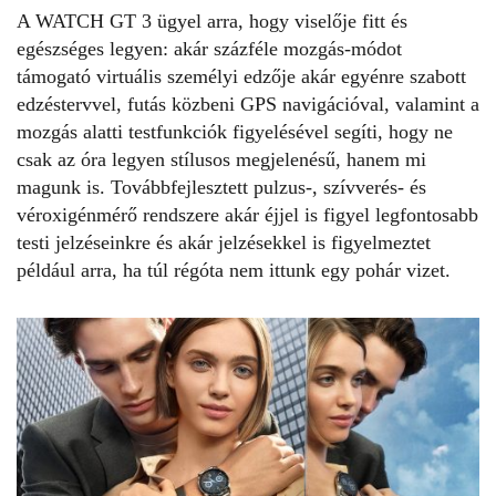
A WATCH GT 3 ügyel arra, hogy viselője fitt és
egészséges legyen: akár százféle mozgás-módot
támogató virtuális személyi edzője akár egyénre szabott
edzéstervvel, futás közbeni GPS navigációval, valamint a
mozgás alatti testfunkciók figyelésével segíti, hogy ne
csak az óra legyen stílusos megjelenésű, hanem mi
magunk is. Továbbfejlesztett pulzus-, szívverés- és
véroxigénmérő rendszere akár éjjel is figyel legfontosabb
testi jelzéseinkre és akár jelzésekkel is figyelmeztet
például arra, ha túl régóta nem ittunk egy pohár vizet.