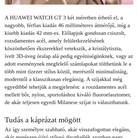
A
HUAWEI WATCH GT 3
két méretben érhető el, a
nagyobb, férfias kiadás 46 milliméteres átmérőjű, míg a
kisebb kiadás 42 mm-es. Előlapjuk gondosan csiszolt,
rozsdamentes acél, amely felületkezelésének
köszönhetően ékszerekkel vetekszik, a kristálytiszta,
ívelt 3D-üveg óralap alá pedig egyéniségünknek, vagy az
adott eseménynek megfelelő számlapokat tölthetünk le a
több mint tízezer stílus közül, merésztől minimalistáig,
moderntől a klasszikusan elegánsig. A szíjakkal még
egyedibbé tehetjük a megjelenést: a roszdamentes acél
mellett bőr, nylon, sportoláshoz kiváló fluoroelasztomer,
de akár teljesen egyedi Milanese szíjat is választhatunk.
Tudás a káprázat mögött
Az így személyre szabható, akár visszafogottan elegáns,
akár merészen újító stílusú divatkellék azonban nagy