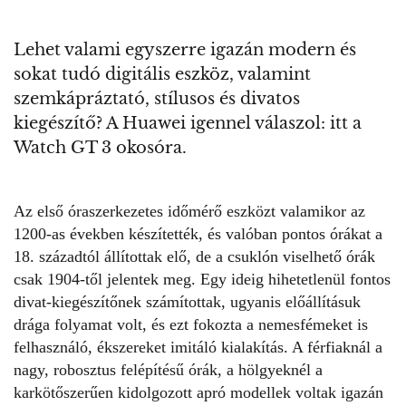
Lehet valami egyszerre igazán modern és
sokat tudó digitális eszköz, valamint
szemkápráztató, stílusos és divatos
kiegészítő? A Huawei igennel válaszol: itt a
Watch GT 3 okosóra.
Az első óraszerkezetes időmérő eszközt valamikor az
1200-as években készítették, és valóban pontos órákat a
18. századtól állítottak elő, de a csuklón viselhető órák
csak 1904-től jelentek meg. Egy ideig hihetetlenül fontos
divat-kiegészítőnek számítottak, ugyanis előállításuk
drága folyamat volt, és ezt fokozta a nemesfémeket is
felhasználó, ékszereket imitáló kialakítás. A férfiaknál a
nagy, robosztus felépítésű órák, a hölgyeknél a
karkötőszerűen kidolgozott apró modellek voltak igazán