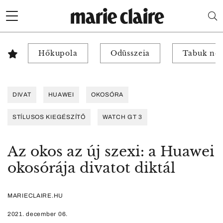
Hőkupola
Odüsszeia
Tabuk nél
DIVAT
HUAWEI
OKOSÓRA
STÍLUSOS KIEGÉSZÍTŐ
WATCH GT 3
Az okos az új szexi: a Huawei
okosórája divatot diktál
MARIECLAIRE.HU
2021. december 06.