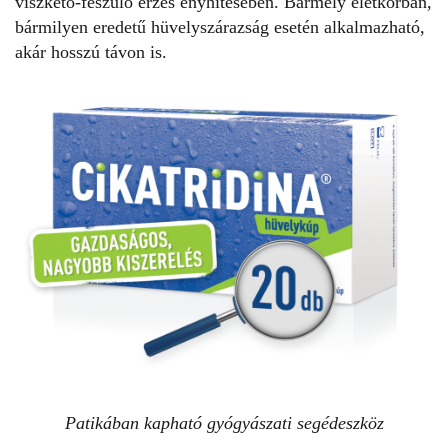
viszkető-feszülő érzés enyhítésében. Bármely életkorban,
bármilyen eredetű hüvelyszárazság esetén alkalmazható,
akár hosszú távon is.
Patikában kapható gyógyászati segédeszköz