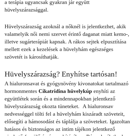
a terápia ugyancsak gyakran jár együtt
hüvelyszárazsággal.
Hüvelyszárazság azoknál a nőknél is jelentkezhet, akik
valamelyik női nemi szervet érintő daganat miatt kemo-,
illetve sugárterápiát kapnak. A rákos sejtek elpusztítása
mellett ezek a kezelések a hüvelyhám egészséges
szövetét is károsíthatják.
Hüvelyszárazság? Enyhítse tartósan!
A hialuronsavat és gyógynövény kivonatokat tartalmazó
hormonmentes
Cikatridina hüvelykúp
enyhíti az
együttlétek során és a mindennapokban jelentkező
hüvelyszárazság okozta tüneteket. A hialuronsav
nedvességgel tölti fel a hüvelyhám kiszáradt szöveteit,
elősegíti a hámosodást és táplálja a szöveteket. Igazoltan
hatásos és biztonságos az intim tájékon jelentkező