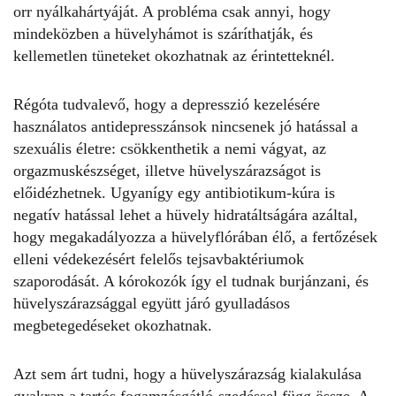
orr nyálkahártyáját. A probléma csak annyi, hogy
mindeközben a hüvelyhámot is száríthatják, és
kellemetlen tüneteket okozhatnak az érintetteknél.
Régóta tudvalevő, hogy a depresszió kezelésére
használatos antidepresszánsok nincsenek jó hatással a
szexuális életre: csökkenthetik a nemi vágyat, az
orgazmuskészséget, illetve hüvelyszárazságot is
előidézhetnek. Ugyanígy egy antibiotikum-kúra is
negatív hatással lehet a hüvely hidratáltságára azáltal,
hogy megakadályozza a hüvelyflórában élő, a fertőzések
elleni védekezésért felelős tejsavbaktériumok
szaporodását. A kórokozók így el tudnak burjánzani, és
hüvelyszárazsággal együtt járó gyulladásos
megbetegedéseket okozhatnak.
Azt sem árt tudni, hogy a hüvelyszárazság kialakulása
gyakran a tartós fogamzásgátló-szedéssel függ össze. A