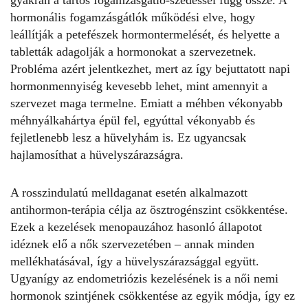
hormonális fogamzásgátlók működési elve, hogy
leállítják a petefészek hormontermelését, és helyette a
tabletták adagolják a hormonokat a szervezetnek.
Probléma azért jelentkezhet, mert az így bejuttatott napi
hormonmennyiség kevesebb lehet, mint amennyit a
szervezet maga termelne. Emiatt a méhben vékonyabb
méhnyálkahártya épül fel, egyúttal vékonyabb és
fejletlenebb lesz a hüvelyhám is. Ez ugyancsak
hajlamosíthat a hüvelyszárazságra.
A rosszindulatú melldaganat esetén alkalmazott
antihormon-terápia célja az ösztrogénszint csökkentése.
Ezek a kezelések menopauzához hasonló állapotot
idéznek elő a nők szervezetében – annak minden
mellékhatásával, így a hüvelyszárazsággal együtt.
Ugyanígy az endometriózis kezelésének is a női nemi
hormonok szintjének csökkentése az egyik módja, így ez