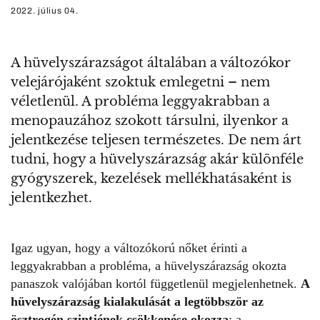
2022. július 04.
A hüvelyszárazságot általában a változókor
velejárójaként szoktuk emlegetni – nem
véletlenül. A probléma leggyakrabban a
menopauzához szokott társulni, ilyenkor a
jelentkezése teljesen természetes. De nem árt
tudni, hogy a hüvelyszárazság akár különféle
gyógyszerek, kezelések mellékhatásaként is
jelentkezhet.
Igaz ugyan, hogy a változókorú nőket érinti a
leggyakrabban a probléma, a hüvelyszárazság okozta
panaszok valójában kortól függetlenül megjelenhetnek.
A
hüvelyszárazság kialakulását a legtöbbször az
ösztrogén szintjének csökkenése okozza
: a