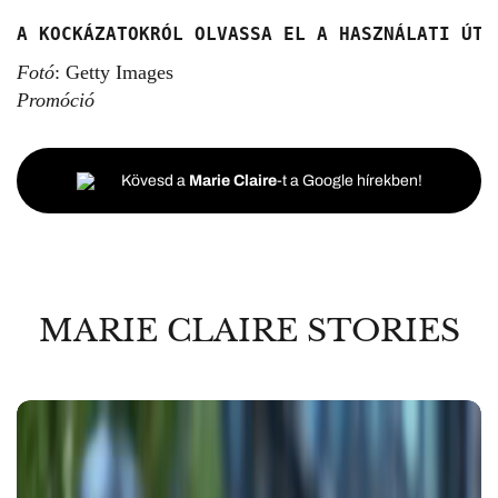
A KOCKÁZATOKRÓL OLVASSA EL A HASZNÁLATI ÚTM
Fotó
: Getty Images
Promóció
Kövesd a
Marie Claire
-t a Google hírekben!
MARIE CLAIRE STORIES