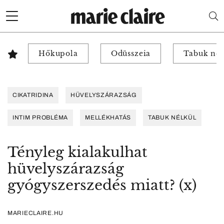
Hőkupola
Odüsszeia
Tabuk nél
CIKATRIDINA
HÜVELYSZÁRAZSÁG
INTIM PROBLÉMA
MELLÉKHATÁS
TABUK NÉLKÜL
Tényleg kialakulhat
hüvelyszárazság
gyógyszerszedés miatt? (x)
MARIECLAIRE.HU