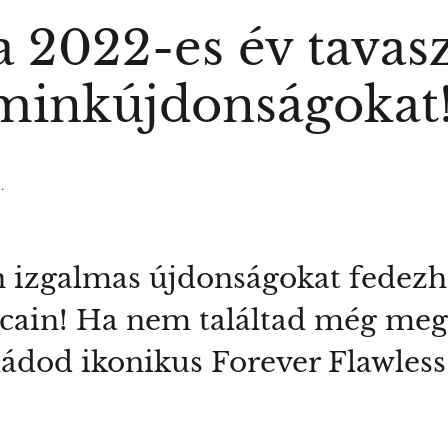
 2022-es év tavasz
minkújdonságokat
.
án izgalmas újdonságokat fedezh
cain! Ha nem találtad még meg 
ádod ikonikus Forever Flawless 