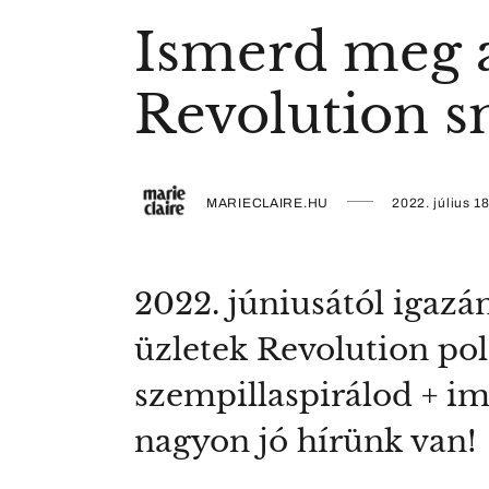
Ismerd meg a
Revolution s
MARIECLAIRE.HU
2022. július 18
2022. júniusától igaz
üzletek Revolution pol
szempillaspirálod + im
nagyon jó hírünk van!