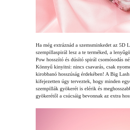
Ha még extráznád a szemsminkedet az 5D La
szempillaspirál lesz a te terméked, a lenyű
Pow hosszító és dúsító spirál csomósodás nélk
Könnyű kinyitni: nincs csavarás, csak nyomd
kirobbanó hosszúság érdekében! A Big Lash 
kifejezetten úgy terveztek, hogy minden egye
szempillák gyökerét is elérik és meghosszab
gyökerétől a csúcsáig bevonnak az extra hos