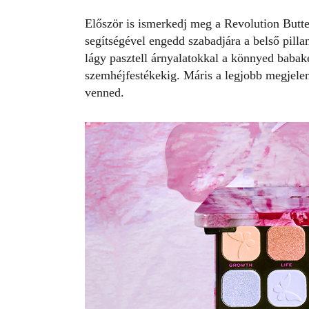
Először is ismerkedj meg a Revolution Butte
segítségével engedd szabadjára a belső pilla
lágy pasztell árnyalatokkal a könnyed babaké
szemhéjfestékekig. Máris a legjobb megjele
venned.