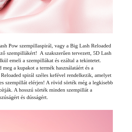
sh Pow szempillaspirál, vagy a Big Lash Reloaded
göző szempillákért! A szakszerűen tervezett, 5D Lash
ül emeli a szempillákat és ezáltal a tekintetet.
 meg a kupakot a termék használatáért és a
Reloaded spirál széles kefével rendelkezik, amelyet
s szempillát elérjen! A rövid sörték még a legkisebb
bítják. A hosszú sörték minden szempillát a
szúságért és dússágért.