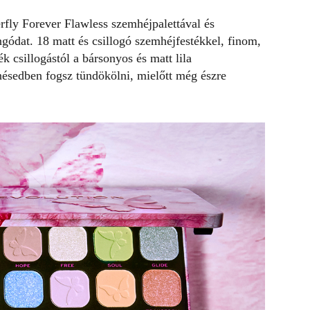
rfly Forever Flawless szemhéjpalettával és
ngódat. 18 matt és csillogó szemhéjfestékkel, finom,
k csillogástól a bársonyos és matt lila
nésedben fogsz tündökölni, mielőtt még észre