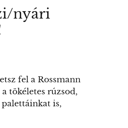
i/nyári
!
etsz fel a Rossmann
a tökéletes rúzsod,
palettáinkat is,