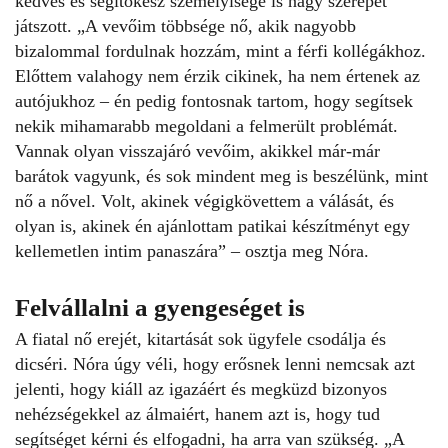
kedves és segítőkész személyisége is nagy szerepet
játszott. „A vevőim többsége nő, akik nagyobb
bizalommal fordulnak hozzám, mint a férfi kollégákhoz.
Előttem valahogy nem érzik cikinek, ha nem értenek az
autójukhoz – én pedig fontosnak tartom, hogy segítsek
nekik mihamarabb megoldani a felmerült problémát.
Vannak olyan visszajáró vevőim, akikkel már-már
barátok vagyunk, és sok mindent meg is beszélünk, mint
nő a nővel. Volt, akinek végigkövettem a válását, és
olyan is, akinek én ajánlottam patikai készítményt egy
kellemetlen intim panaszára” – osztja meg Nóra.
Felvállalni a gyengeséget is
A fiatal nő erejét, kitartását sok ügyfele csodálja és
dicséri. Nóra úgy véli, hogy erősnek lenni nemcsak azt
jelenti, hogy kiáll az igazáért és megküzd bizonyos
nehézségekkel az álmaiért, hanem azt is, hogy tud
segítséget kérni és elfogadni, ha arra van szükség. „A