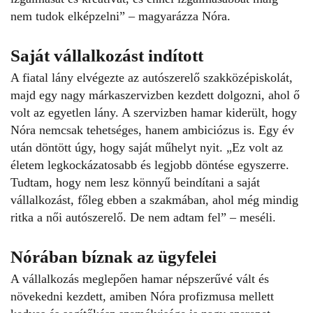
nem tudok elképzelni” – magyarázza Nóra.
Saját vállalkozást indított
A fiatal lány elvégezte az autószerelő szakközépiskolát,
majd egy nagy márkaszervizben kezdett dolgozni, ahol ő
volt az egyetlen lány. A szervizben hamar kiderült, hogy
Nóra nemcsak tehetséges, hanem ambiciózus is. Egy év
után döntött úgy, hogy saját műhelyt nyit. „Ez volt az
életem legkockázatosabb és legjobb döntése egyszerre.
Tudtam, hogy nem lesz könnyű beindítani a saját
vállalkozást, főleg ebben a szakmában, ahol még mindig
ritka a női autószerelő. De nem adtam fel” – meséli.
Nórában bíznak az ügyfelei
A vállalkozás meglepően hamar népszerűvé vált és
növekedni kezdett, amiben Nóra profizmusa mellett