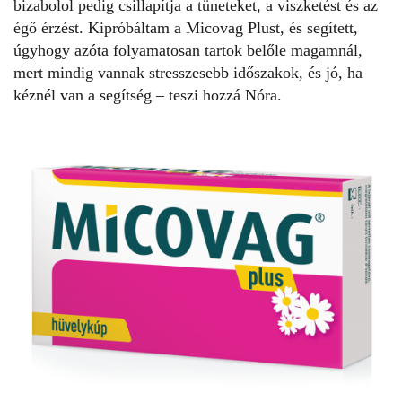
bizabolol pedig csillapítja a tüneteket, a viszketést és az
égő érzést. Kipróbáltam a
Micovag Plust
, és segített,
úgyhogy azóta folyamatosan tartok belőle magamnál,
mert mindig vannak stresszesebb időszakok, és jó, ha
kéznél van a segítség – teszi hozzá Nóra.