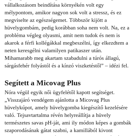
vállalkozásom beindítása környékén volt egy
mélypontom, amikor nagyon sok volt a stressz, és ez
megviselte az egészségemet. Többször kijött a
hüvelygombám, pedig korábban soha nem volt. Na, ez a
probléma végleg olyasmi, amit nem tudok és nem is
akarok a férfi kollégákkal megbeszélni, így elkezdtem a
neten keresgélni valamilyen patikaszer után.
Mihamarabb meg akartam szabadulni a túrós állagú,
sárgásfehér folyástól és a kínzó viszketéstől” – idézi fel.
Segített a Micovag Plus
Nóra végül egyik női ügyfelétől kapott segítséget.
„Visszajáró vendégem ajánlotta a
Micovag Plus
hüvelykúpot, amely hüvelygomba kiegészítő kezelésére
való. Tejsavtartalma révén helyreállítja a hüvely
természetes savas pH-ját, ami ily módon képes a gombák
szaporodásának gátat szabni, a kamillából kivont