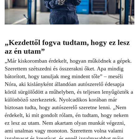
„Kezdettől fogva tudtam, hogy ez lesz
az én utam”
„Már kiskoromban érdekelt, hogyan működnek a gépek.
Szerettem szétszedni és összerakni őket. Apa mindig
bátorított, hogy tanuljak meg mindent tőle” – meséli
Nóra, aki kislányként állandóan autószerelő édesapja
körül sürgölődött a műhelyben, és teljesen lenyűgözték a
különböző szerkezetek. Nyolcadikos korában már
biztosan tudta, hogy autószerelő szeretne lenni. „Nem
érdekelt, ki mit gondolt rólam, én tudtam, hogy nekem
ez lesz az utam. Nem akartam olyan munkát végezni,
ami unalmas vagy monoton. Szerettem volna valami
izgalmasat és kreatívat, és ennél izgalmasabbat máig