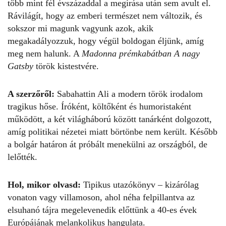
több mint fél évszázaddal a megírása után sem avult el.
Rávilágít, hogy az emberi természet nem változik, és
sokszor mi magunk vagyunk azok, akik
megakadályozzuk, hogy végül boldogan éljünk, amíg
meg nem halunk. A
Madonna prémkabátban
A nagy
Gatsby
török kistestvére.
A szerzőről:
Sabahattin Ali a modern török irodalom
tragikus hőse. Íróként, költőként és humoristaként
működött, a két világháború között tanárként dolgozott,
amíg politikai nézetei miatt börtönbe nem került. Később
a bolgár határon át próbált menekülni az országból, de
lelőtték.
Hol, mikor olvasd:
Tipikus utazókönyv – kizárólag
vonaton vagy villamoson, ahol néha felpillantva az
elsuhanó tájra megelevenedik előttünk a 40-es évek
Európájának melankolikus hangulata.