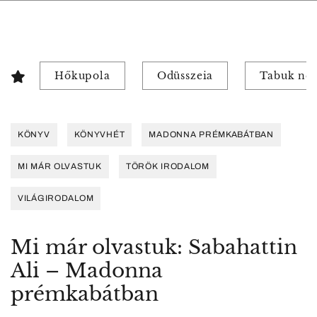
Hőkupola
Odüsszeia
Tabuk nél
KÖNYV
KÖNYVHÉT
MADONNA PRÉMKABÁTBAN
MI MÁR OLVASTUK
TÖRÖK IRODALOM
VILÁGIRODALOM
Mi már olvastuk: Sabahattin
Ali – Madonna
prémkabátban