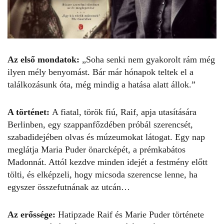
Az első mondatok:
„Soha senki nem gyakorolt rám még
ilyen mély benyomást. Bár már hónapok teltek el a
találkozásunk óta, még mindig a hatása alatt állok.”
A történet:
A fiatal, török fiú, Raif, apja utasítására
Berlinben, egy szappanfőzdében próbál szerencsét,
szabadidejében olvas és múzeumokat látogat. Egy nap
meglátja Maria Puder önarcképét, a prémkabátos
Madonnát. Attól kezdve minden idejét a festmény előtt
tölti, és elképzeli, hogy micsoda szerencse lenne, ha
egyszer összefutnának az utcán…
Az erőssége:
Hatipzade Raif és Marie Puder története