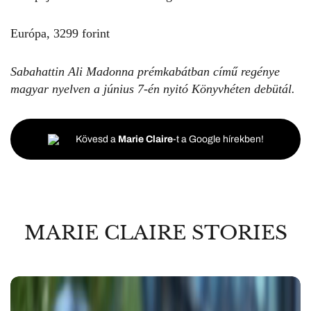
Európa, 3299 forint
Sabahattin Ali Madonna prémkabátban című regénye
magyar nyelven a június 7-én nyitó Könyvhéten debütál.
Kövesd a
Marie Claire
-t a Google hírekben!
MARIE CLAIRE STORIES