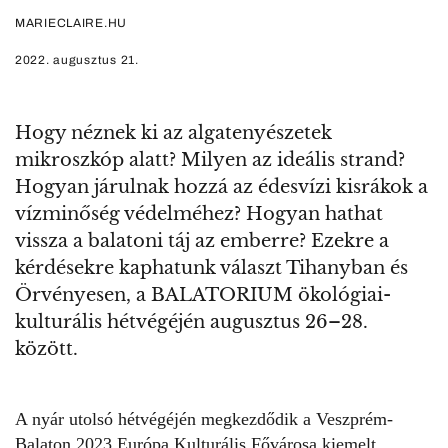
MARIECLAIRE.HU
2022. augusztus 21.
Hogy néznek ki az algatenyészetek
mikroszkóp alatt? Milyen az ideális strand?
Hogyan járulnak hozzá az édesvízi kisrákok a
vízminőség védelméhez? Hogyan hathat
vissza a balatoni táj az emberre? Ezekre a
kérdésekre kaphatunk választ Tihanyban és
Örvényesen, a BALATORIUM ökológiai-
kulturális hétvégéjén augusztus 26–28.
között.
A nyár utolsó hétvégéjén megkezdődik a
Veszprém-
Balaton 2023 Európa Kulturális Fővárosa
kiemelt