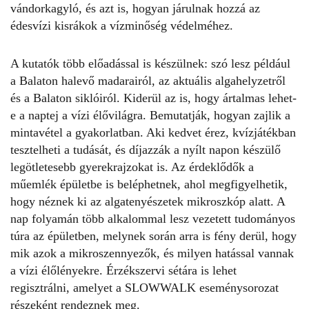
vándorkagyló, és azt is, hogyan járulnak hozzá az
édesvízi kisrákok a vízminőség védelméhez.
A kutatók több előadással is készülnek: szó lesz például
a Balaton halevő madarairól, az aktuális algahelyzetről
és a Balaton siklóiról. Kiderül az is, hogy ártalmas lehet-
e a naptej a vízi élővilágra. Bemutatják, hogyan zajlik a
mintavétel a gyakorlatban. Aki kedvet érez, kvízjátékban
tesztelheti a tudását, és díjazzák a nyílt napon készülő
legötletesebb gyerekrajzokat is. Az érdeklődők a
műemlék épületbe is beléphetnek, ahol megfigyelhetik,
hogy néznek ki az algatenyészetek mikroszkóp alatt. A
nap folyamán több alkalommal lesz vezetett tudományos
túra az épületben, melynek során arra is fény derül, hogy
mik azok a mikroszennyezők, és milyen hatással vannak
a vízi élőlényekre. Érzékszervi sétára is lehet
regisztrálni, amelyet a SLOWWALK eseménysorozat
részeként rendeznek meg.