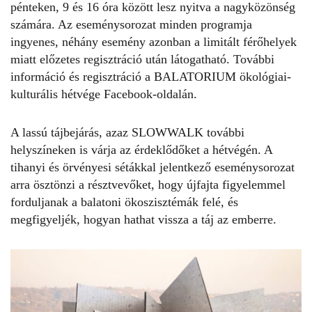
pénteken, 9 és 16 óra között lesz nyitva a nagyközönség
számára. Az eseménysorozat minden programja
ingyenes, néhány esemény azonban a limitált férőhelyek
miatt előzetes regisztráció után látogatható. További
információ és regisztráció a
BALATORIUM ökológiai-
kulturális hétvége Facebook-oldalán.
A lassú tájbejárás, azaz SLOWWALK további
helyszíneken is várja az érdeklődőket a hétvégén. A
tihanyi és örvényesi sétákkal jelentkező eseménysorozat
arra ösztönzi a résztvevőket, hogy újfajta figyelemmel
forduljanak a balatoni ökoszisztémák felé, és
megfigyeljék, hogyan hathat vissza a táj az emberre.