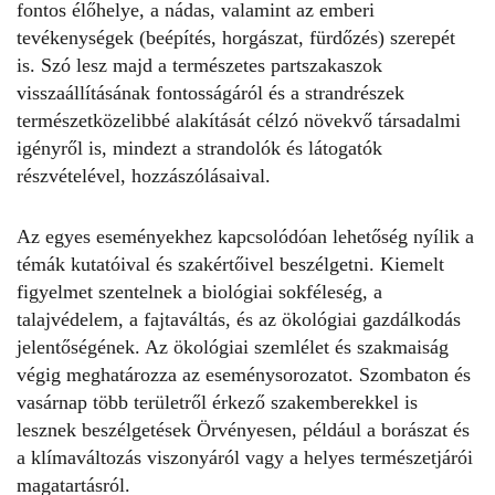
fontos élőhelye, a nádas, valamint az emberi
tevékenységek (beépítés, horgászat, fürdőzés) szerepét
is. Szó lesz majd a természetes partszakaszok
visszaállításának fontosságáról és a strandrészek
természetközelibbé alakítását célzó növekvő társadalmi
igényről is, mindezt a strandolók és látogatók
részvételével, hozzászólásaival.
Az egyes eseményekhez kapcsolódóan lehetőség nyílik a
témák kutatóival és szakértőivel beszélgetni. Kiemelt
figyelmet szentelnek a biológiai sokféleség, a
talajvédelem, a fajtaváltás, és az ökológiai gazdálkodás
jelentőségének. Az ökológiai szemlélet és szakmaiság
végig meghatározza az eseménysorozatot. Szombaton és
vasárnap több területről érkező szakemberekkel is
lesznek beszélgetések Örvényesen, például a borászat és
a klímaváltozás viszonyáról vagy a helyes természetjárói
magatartásról.