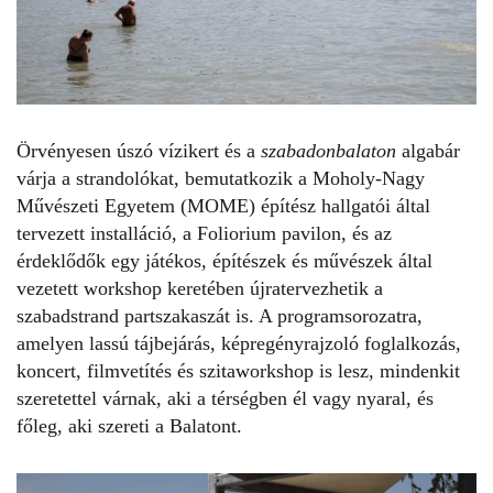
Örvényesen úszó vízikert és a
szabadonbalaton
algabár
várja a strandolókat, bemutatkozik a
Moholy-Nagy
Művészeti Egyetem (
MOME) építész hallgatói által
tervezett installáció, a Foliorium pavilon, és az
érdeklődők egy játékos, építészek és művészek által
vezetett workshop keretében újratervezhetik a
szabadstrand partszakaszát is.
A programsorozatra,
amelyen lassú tájbejárás, képregényrajzoló foglalkozás,
koncert, filmvetítés és szitaworkshop is lesz, mindenkit
szeretettel várnak,
aki a térségben él vagy nyaral, és
főleg, aki szereti a Balatont.