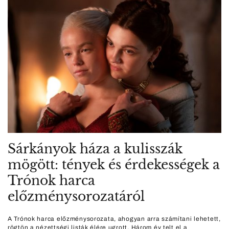
Sárkányok háza a kulisszák
mögött: tények és érdekességek a
Trónok harca
előzménysorozatáról
A Trónok harca előzménysorozata, ahogyan arra számítani lehetett,
rögtön a nézettségi listák élére ugrott. Három év telt el a