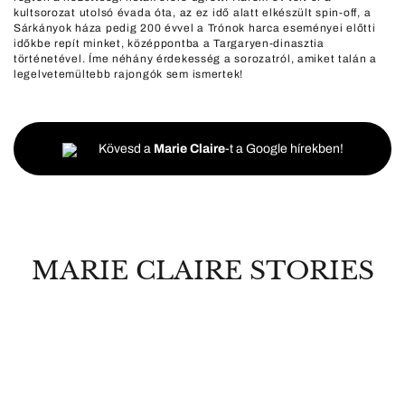
kultsorozat utolsó évada óta, az ez idő alatt elkészült spin-off, a
Sárkányok háza pedig 200 évvel a Trónok harca eseményei előtti
időkbe repít minket, középpontba a Targaryen-dinasztia
történetével. Íme néhány érdekesség a sorozatról, amiket talán a
legelvetemültebb rajongók sem ismertek!
Kövesd a
Marie Claire
-t a Google hírekben!
MARIE CLAIRE STORIES