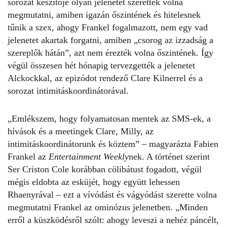
sorozat készítője olyan jelenetet szerettek volna
megmutatni, amiben igazán őszintének és hitelesnek
tűnik a szex, ahogy Frankel fogalmazott, nem egy vad
jelenetet akartak forgatni, amiben „csorog az izzadság a
szereplők hátán”, azt nem érezték volna őszintének. Így
végül összesen hét hónapig tervezgették a jelenetet
Alckockkal, az epizódot rendező Clare Kilnerrel és a
sorozat intimitáskoordinátorával.
„Emlékszem, hogy folyamatosan mentek az SMS-ek, a
hívások és a meetingek Clare, Milly, az
intimitáskoordinátorunk és köztem” – magyarázta Fabien
Frankel az
Entertainment Weekly
nek. A történet szerint
Ser Criston Cole korábban cölibátust fogadott, végül
mégis eldobta az esküjét, hogy együtt lehessen
Rhaenyrával – ezt a vívódást és vágyódást szerette volna
megmutatni Frankel az ominózus jelenetben. „Minden
erről a küszködésről szólt: ahogy leveszi a nehéz páncélt,