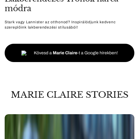
módra
Stark vagy Lannister az otthonod? Inspirálódjunk kedvenc
szereplőink lakberendezési stílusából!
Kövesd a
Marie Claire
-t a Google hírekben!
MARIE CLAIRE STORIES