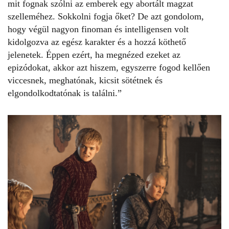
mit fognak szólni az emberek egy abortált magzat
szelleméhez. Sokkolni fogja őket? De azt gondolom,
hogy végül nagyon finoman és intelligensen volt
kidolgozva az egész karakter és a hozzá köthető
jelenetek. Éppen ezért, ha megnézed ezeket az
epizódokat, akkor azt hiszem, egyszerre fogod kellően
viccesnek, meghatónak, kicsit sötétnek és
elgondolkodtatónak is találni.”