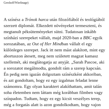
Gershoff/WireImage)
A színész a
Trónok harca
után filozófiából és teológiából
szerzett diplomát. Elkezdett növényeket termeszteni, és
megtanult péksüteményeket sütni. Tudatosan inkább
színházi szerepeket vállalt, majd 2020-ban a
BBC
egyik
sorozatában, az
Out of Her Mind
ban vállalt el egy
különleges szerepet. Jack itt nem mást alakított, mint egy
abortuszon átesett, meg nem született magzat kamasz
szellemét, aki meglátogatja az anyját. „Sarah Pascoe, aki
a sorozatot megálmodta, gondolt rám a szerep kapcsán.
Én pedig nem igazán dolgoztam színészként akkoriban,
és azt gondoltam, hogy ez egy izgalmas feladat lenne
számomra. Egy olyan karaktert alakíthattam, amit talán
soha életemben nem láttam még korábban filmben vagy
színpadon. Tudtam, hogy ez egy kicsit veszélyes terep,
még a forgatás alatt is azon gondolkodtam, hogy vajon