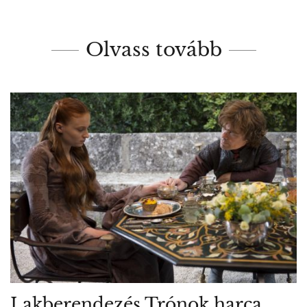
Olvass tovább
Lakberendezés Trónok harca