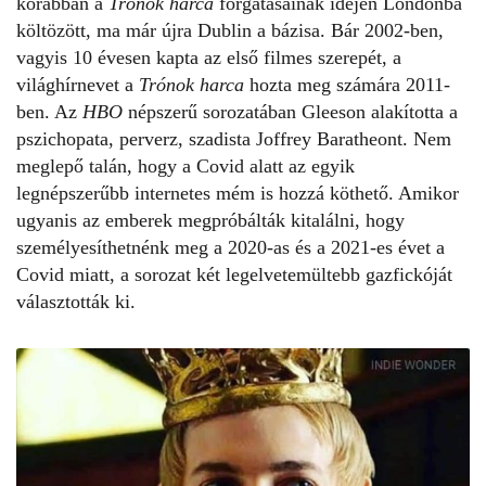
korábban a
Trónok harca
forgatásainak idején Londonba
költözött, ma már újra Dublin a bázisa. Bár 2002-ben,
vagyis 10 évesen kapta az első filmes szerepét, a
világhírnevet a
Trónok harca
hozta meg számára 2011-
ben. Az
HBO
népszerű sorozatában Gleeson alakította a
pszichopata, perverz, szadista Joffrey Baratheont. Nem
meglepő talán, hogy a Covid alatt az egyik
legnépszerűbb internetes mém is hozzá köthető. Amikor
ugyanis az emberek megpróbálták kitalálni, hogy
személyesíthetnénk meg a 2020-as és a 2021-es évet a
Covid miatt, a sorozat két legelvetemültebb gazfickóját
választották ki.