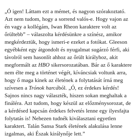
„Ó igen! Láttam ezt a mémet, és nagyon szórakoztató.
Azt nem tudom, hogy a sorrend valós-e. Hogy vajon az
én vagy a kollégám, Iwan Rheon karaktere volt az
őrültebb” – válaszolta kérdésünkre a színész, amikor
megkérdeztük, hogy ismeri-e ezeket a fotókat. Gleeson
egyébként egy átgondolt és nyugalmat sugárzó férfi, aki
távolról sem hasonlít ahhoz az őrült királyhoz, akit
megformált az
HBO
sikersorozatában. Bár az ő karaktere
nem élte meg a történet végét, kíváncsiak voltunk arra,
hogy ő maga kinek az életének a folytatását írná meg
szívesen a
Trónok harcá
ból. „Ó, ez érdekes kérdés!
Sajnos nincs nagy választék, hiszen sokan meghaltak a
fináléra. Azt tudom, hogy
készül az előzménysorozat
, de
a kérdésed kapcsán érdekes felvetés lenne egy ilyesfajta
folytatás is! Nehezen tudnék kiválasztani egyetlen
karaktert. Talán Sansa Stark életének alakulása lenne
izgalmas, aki Észak királynője lett.”