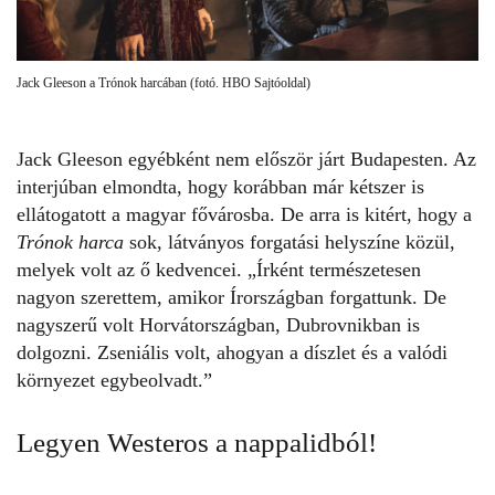
Jack Gleeson a Trónok harcában (fotó. HBO Sajtóoldal)
Jack Gleeson egyébként nem először járt Budapesten. Az
interjúban elmondta, hogy korábban már kétszer is
ellátogatott a magyar fővárosba. De arra is kitért, hogy a
Trónok harca
sok,
látványos forgatási helyszíne közül
,
melyek volt az ő kedvencei. „Írként természetesen
nagyon szerettem, amikor Írországban forgattunk. De
nagyszerű volt Horvátországban, Dubrovnikban is
dolgozni. Zseniális volt, ahogyan a díszlet és a valódi
környezet egybeolvadt.”
Legyen Westeros a nappalidból!