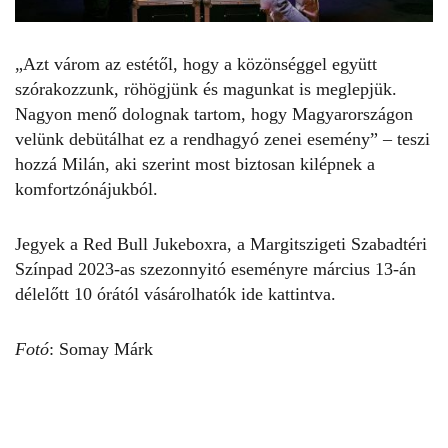
„Azt várom az estétől, hogy a közönséggel együtt
szórakozzunk, röhögjünk és magunkat is meglepjük.
Nagyon menő dolognak tartom, hogy Magyarországon
velünk debütálhat ez a rendhagyó zenei esemény”
– teszi
hozzá Milán, aki szerint most biztosan kilépnek a
komfortzónájukból.
Jegyek a Red Bull Jukeboxra, a Margitszigeti Szabadtéri
Színpad 2023-as szezonnyitó eseményre március 13-án
délelőtt 10 órától vásárolhatók
ide kattintva
.
Fotó
: Somay Márk