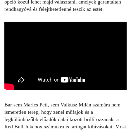
opció közül lehet majd választani, amelyek garantáltan
rendhagyóvá és felejthetetlenné teszik az estét.
Bár sem Marics Peti, sem Valkusz Milán számára nem
ismeretlen terep, hogy zenei műfajok és a
legkülönbözőbb előadók dalai között brillírozzanak, a
Red Bull Jukebox számukra is tartogat kihívásokat. Most