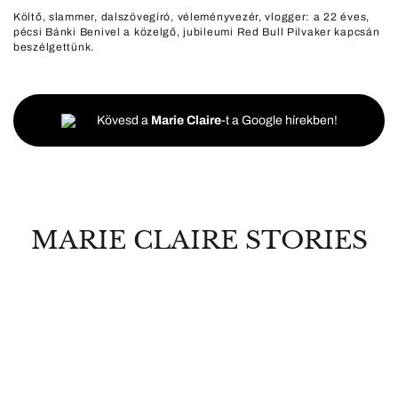
Költő, slammer, dalszövegíró, véleményvezér, vlogger: a 22 éves,
pécsi Bánki Benivel a közelgő, jubileumi Red Bull Pilvaker kapcsán
beszélgettünk.
Kövesd a
Marie Claire
-t a Google hírekben!
MARIE CLAIRE STORIES