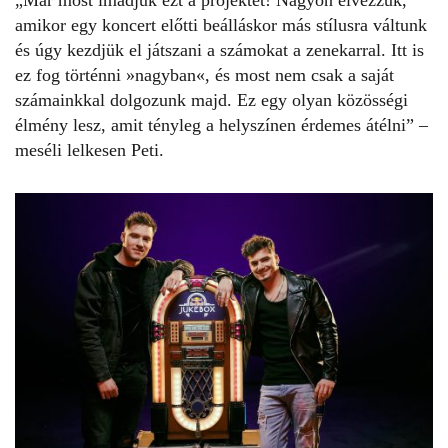
amikor egy koncert előtti beálláskor más stílusra váltunk
és úgy kezdjük el játszani a számokat a zenekarral. Itt is
ez fog történni »nagyban«, és most nem csak a saját
számainkkal dolgozunk majd. Ez egy olyan közösségi
élmény lesz, amit tényleg a helyszínen érdemes átélni”
–
meséli lelkesen Peti.