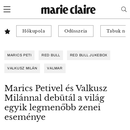
Hőkupola
Odüsszeia
Tabuk nél
MARICS PETI
RED BULL
RED BULL JUKEBOX
VALKUSZ MILÁN
VALMAR
Marics Petivel és Valkusz
Milánnal debütál a világ
egyik legmenőbb zenei
eseménye