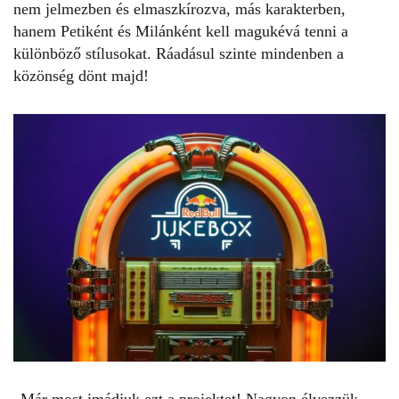
nem jelmezben és elmaszkírozva, más karakterben,
hanem Petiként és Milánként kell magukévá tenni a
különböző stílusokat. Ráadásul szinte mindenben a
közönség dönt majd!
„Már most imádjuk ezt a projektet! Nagyon élvezzük,