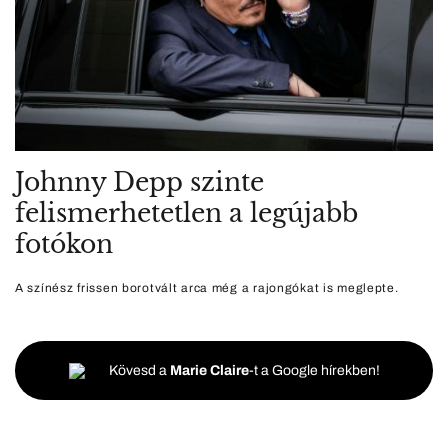
Johnny Depp szinte
felismerhetetlen a legújabb
fotókon
A színész frissen borotvált arca még a rajongókat is meglepte.
Kövesd a
Marie Claire
-t a Google hírekben!