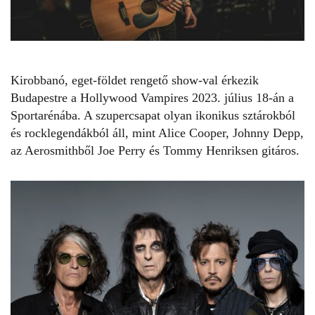
Kirobbanó, eget-földet rengető show-val érkezik
Budapestre a Hollywood Vampires 2023. július 18-án a
Sportarénába. A szupercsapat olyan ikonikus sztárokból
és rocklegendákból áll, mint Alice Cooper,
Johnny Depp
,
az Aerosmithből Joe Perry és Tommy Henriksen gitáros.