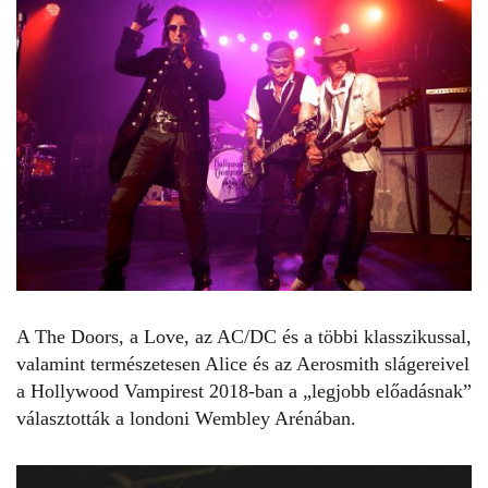
A The Doors, a Love, az AC/DC és a többi klasszikussal,
valamint természetesen Alice és az Aerosmith slágereivel
a Hollywood Vampirest 2018-ban a „legjobb előadásnak”
választották a londoni Wembley Arénában.