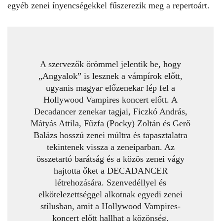
egyéb zenei ínyencségekkel fűszerezik meg a repertoárt.
A szervezők örömmel jelentik be, hogy
„Angyalok” is lesznek a vámpírok előtt,
ugyanis magyar előzenekar lép fel a
Hollywood Vampires koncert előtt. A
Decadancer zenekar tagjai, Ficzkó András,
Mátyás Attila, Fűzfa (Pocky) Zoltán és Gerő
Balázs hosszú zenei múltra és tapasztalatra
tekintenek vissza a zeneiparban. Az
összetartó barátság és a közös zenei vágy
hajtotta őket a DECADANCER
létrehozására. Szenvedéllyel és
elkötelezettséggel alkotnak egyedi zenei
stílusban, amit a Hollywood Vampires-
koncert előtt hallhat a közönség.