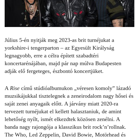
Július 5-én nyitják meg 2023-as brit turnéjukat a
yorkshire-i tengerparton – az Egyesült Királyság
legnagyobb, erre a célra épített szabadtéri
koncertarénájában, majd pár nap múlva Budapesten
adják elő fergeteges, észbontó koncertjüket.
A
Rise
című stúdióalbumukon „véresen komoly” lázadó
muzsikájukkal tisztelegnek a zeneirodalom nagy hősei és
saját zenei anyagaik előtt. A járvány miatt 2020-ra
tervezett turnéjukat el kellett halasztaniuk, de amint
lehetőség nyílt, ismét elkezdtek közösen zenélni. A
banda nagy rajongója a klasszikus brit rock’n’rollnak.
The Who, Led Zeppelin, David Bowie, Motörhead és