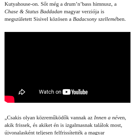
Kutyahouse-on. Sőt még a drum’n’bass himnusz, a
Chase & Status Baddadan
magyar verziója is
megszületett Sisivel közösen a
Badacsony szellemé
ben.
„Csakis olyan közreműködők vannak az
Innen a név
en,
akik frissek, és akiket én is izgalmasnak találok most,
újvonalasként teljesen felfrissítették a magyar