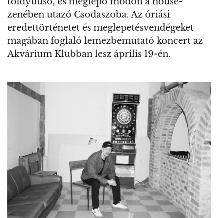
toldyuuso, és meglepő módon a house-
zenében utazó Csodaszoba. Az óriási
eredettörténetet és meglepetésvendégeket
magában foglaló lemezbemutató koncert az
Akvárium Klubban lesz április 19-én.