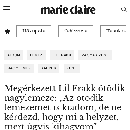
Hőkupola
Odüsszeia
Tabuk nél
ALBUM
LEMEZ
LIL FRAKK
MAGYAR ZENE
NAGYLEMEZ
RAPPER
ZENE
Megérkezett Lil Frakk ötödik
nagylemeze: „Az ötödik
lemezemet is kiadom, de ne
kérdezd, hogy mi a helyzet,
mert úgyis kihagyom”