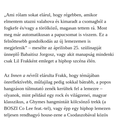
„Ami rólam sokat elárul, hogy régebben, amikor
elmentem utazni valahova és kimaradt a csomagból a
fogkefe és/vagy a törölköző, magasan tettem rá. Most
meg már automatikusan a papucsomat is viszem. Ez a
felnőttesebb gondolkodás az új lemezemen is
megjelenik” – mesélte az áprilisban 25. szülinapját
ünneplő Babaitisz Jorgosz, vagy akit manapság mindenki
csak
Lil Frakként
emleget a hiphop szcéna élén.
Az
Innen a név
ről elárulta
Frakk
, hogy témájában
önreflektívebb, műfajilag pedig sokkal bátrabb, a popos
hangzáson túlmutató zenék kerültek fel a lemezre –
olyanok, mint például egy rock és világzenei, magyar
klasszikus, a Ghymes hangmintáit kölcsönző trekk (a
BOSZI Co Lee feat.-tel), vagy épp egy hiphop lemezen
teljesen rendhagyó house-zene a Csodaszobával közös