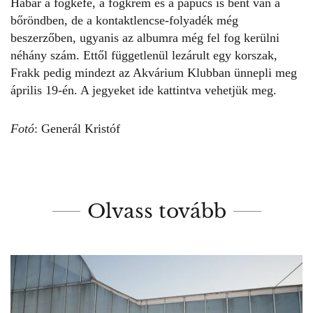
Habár a fogkefe, a fogkrém és a papucs is bent van a
bőröndben, de a kontaktlencse-folyadék még
beszerzőben, ugyanis az albumra még fel fog kerülni
néhány szám. Ettől függetlenül lezárult egy korszak,
Frakk
pedig mindezt az Akvárium Klubban ünnepli meg
április 19-én. A jegyeket
ide kattintva
vehetjük meg.
Fotó
: Generál Kristóf
Olvass tovább