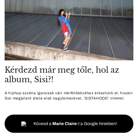
Kérdezd már meg tőle, hol az
album, Sisi?!
A hiphop szcéna igencsak várt mérföldkövéhez érkeztünk el, hiszen
Sisi megjelent élete első nagylemezével, ’SISTAHOOD’ címmel.
Kövesd a
Marie Claire
-t a Google hírekben!