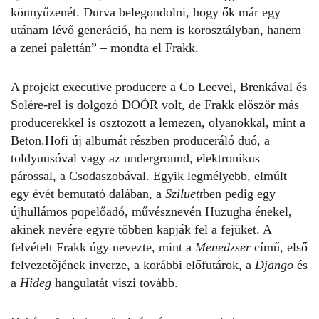
könnyűzenét. Durva belegondolni, hogy ők már egy
utánam lévő generáció, ha nem is korosztályban, hanem
a zenei palettán” – mondta el
Frakk
.
A projekt executive producere a Co Leevel, Brenkával és
Solére-rel is dolgozó DOÓR volt, de
Frakk
először más
producerekkel is osztozott a lemezen, olyanokkal, mint a
Beton.Hofi új albumát részben produceráló duó, a
toldyuusóval vagy az underground, elektronikus
párossal, a Csodaszobával. Egyik legmélyebb, elmúlt
egy évét bemutató dalában, a
Sziluett
ben pedig egy
újhullámos popelőadó, művésznevén Huzugha énekel,
akinek nevére egyre többen kapják fel a fejüket. A
felvételt
Frakk
úgy nevezte, mint a
Menedzser
című, első
felvezetőjének inverze, a korábbi előfutárok, a
Django
és
a
Hideg
hangulatát viszi tovább.