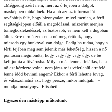
„Mégpedig azért nem, mert az ő fejében a dolgok
másképpen működnek. Ha a nő azt az információt
továbbítja felé, hogy bizonytalan, mivel menjen, a férfi
segítségképpen előáll a megoldással, miszerint menjen
tömegközlekedéssel, az biztosabb, és nem kell a dugóban
állni. Erre természetesen a nő megsértődik, hogy
micsoda egy bunkóval van dolga. Pedig ha tudná, hogy a
férfi fejében meg sem jelenik más lehetőség, hiszen a nő
pontosan megmondta, hogy vagy így vagy úgy, de be
kell jutnia a fővárosba. Milyen más lenne a felállás, ha a
nő azt kérdezte volna, nem jársz te is véletlenül arrafelé,
lenne időd bevinni engem? Ekkor a férfi lehetne lovag,
és válaszolhatná azt, hogy persze, mikor induljak.” –
mondja mosolyogva Elisabeth.
Egyszerűen másképp működünk