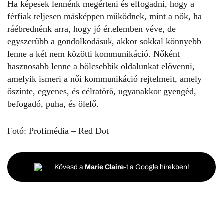
Ha képesek lennénk megérteni és elfogadni, hogy a
férfiak teljesen másképpen működnek, mint a nők, ha
ráébrednénk arra, hogy jó értelemben véve, de
egyszerűbb a gondolkodásuk, akkor sokkal könnyebb
lenne a két nem közötti kommunikáció. Nőként
hasznosabb lenne a bölcsebbik oldalunkat elővenni,
amelyik ismeri a női kommunikáció rejtelmeit, amely
őszinte, egyenes, és célratörő, ugyanakkor gyengéd,
befogadó, puha, és ölelő.
Fotó: Profimédia – Red Dot
Kövesd a
Marie Claire
-t a Google hírekben!