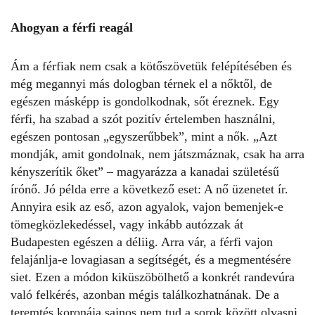
Ahogyan a férfi reagál
Ám a férfiak nem csak a kötőszövetük felépítésében és
még megannyi más dologban térnek el a nőktől, de
egészen másképp is gondolkodnak, sőt éreznek. Egy
férfi, ha szabad a szót pozitív értelemben használni,
egészen pontosan „egyszerűbbek”, mint a nők. „Azt
mondják, amit gondolnak, nem játszmáznak, csak ha arra
kényszerítik őket” – magyarázza a kanadai születésű
írónő. Jó példa erre a következő eset: A nő üzenetet ír.
Annyira esik az eső, azon agyalok, vajon bemenjek-e
tömegközlekedéssel, vagy inkább autózzak át
Budapesten egészen a déliig. Arra vár, a férfi vajon
felajánlja-e lovagiasan a segítségét, és a megmentésére
siet. Ezen a módon kiküszöbölhető a konkrét randevúra
való felkérés, azonban mégis találkozhatnának. De a
teremtés koronája sajnos nem tud a sorok között olvasni.