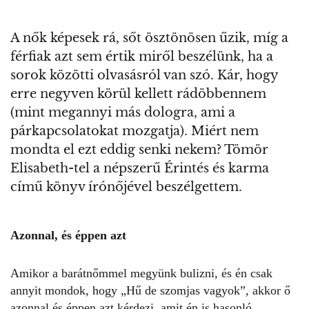
A nők képesek rá, sőt ösztönösen űzik, míg a
férfiak azt sem értik miről beszélünk, ha a
sorok közötti olvasásról van szó. Kár, hogy
erre negyven körül kellett rádöbbennem
(mint megannyi más dologra, ami a
párkapcsolatokat mozgatja). Miért nem
mondta el ezt eddig senki nekem? Tömör
Elisabeth-tel a népszerű Érintés és karma
című könyv írónőjével beszélgettem.
Azonnal, és éppen azt
Amikor a barátnőmmel megyünk bulizni, és én csak
annyit mondok, hogy „Hű de szomjas vagyok”, akkor ő
azonnal és éppen azt kérdezi, amit én is hasonló