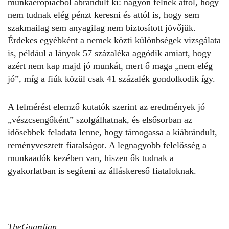
munkaerőpiacból ábrándult ki: nagyon félnek attól, hogy
nem tudnak elég pénzt keresni és attól is, hogy sem
szakmailag sem anyagilag nem biztosított jövőjük.
Érdekes egyébként a nemek közti különbségek vizsgálata
is, például a lányok 57 százaléka aggódik amiatt, hogy
azért nem kap majd jó munkát, mert ő maga „nem elég
jó”, míg a fiúk közül csak 41 százalék gondolkodik így.
A felmérést elemző kutatók szerint az eredmények jó
„vészcsengőként” szolgálhatnak, és elsősorban az
idősebbek feladata lenne, hogy támogassa a kiábrándult,
reményvesztett fiatalságot. A legnagyobb felelősség a
munkaadók kezében van, hiszen ők tudnak a
gyakorlatban is segíteni az álláskereső fiataloknak.
TheGuardian