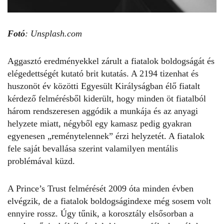
Fotó
: Unsplash.com
Aggasztó eredményekkel zárult
a fiatalok boldogságát
és
elégedettségét kutató brit kutatás. A 2194 tizenhat és
huszonöt év közötti Egyesült Királyságban élő fiatalt
kérdező felmérésből kiderült, hogy minden öt fiatalból
három rendszeresen aggódik a munkája és az anyagi
helyzete miatt, négyből egy kamasz pedig gyakran
egyenesen „reménytelennek” érzi helyzetét. A fiatalok
fele saját bevallása szerint valamilyen mentális
problémával küzd.
A Prince’s Trust felmérését 2009 óta minden évben
elvégzik, de a fiatalok boldogságindexe még sosem volt
ennyire rossz. Úgy tűnik, a korosztály elsősorban a