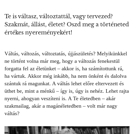
Te is váltasz, változtattál, vagy tervezed?
Szakmát, állást, életet? Oszd meg a történeted
értékes nyereményekért!
Váltás, változás,
változtatás
, újjászületés? Melyikünkkel
ne történt volna már meg, hogy a változás fenekestül
forgatta fel az életünket – akkor is, ha számítottunk rá,
ha vártuk. Akkor még inkább, ha nem önként és dalolva
szántuk rá magunkat. A váltás lehet előre eltervezett és
üthet be, mint a ménkű – így is, úgy is nehéz. Lehet rajta
nyerni, ahogyan veszíteni is. A Te életedben – akár
szakmailag, akár a magánéletedben – volt már nagy
váltás?