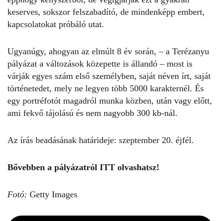
keserves, sokszor felszabadító, de mindenképp embert,
kapcsolatokat próbáló utat.
Ugyanúgy, ahogyan az elmúlt 8 év során, – a
Terézanyu
pályázat
a változások közepette is állandó – most is
várják egyes szám első személyben, saját néven írt, saját
történetedet, mely ne legyen több 5000 karakternél. És
egy portréfotót magadról munka közben, után vagy előtt,
ami fekvő tájolású és nem nagyobb 300 kb-nál.
Az írás beadásának határideje: szeptember 20. éjfél.
Bővebben a pályázatról
ITT
olvashatsz!
Fotó:
Getty Images