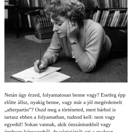
Netán úgy érzed, folyamatosan benne vagy? Esetleg épp
előtte állsz, nyakig benne, vagy már a jól megérdemelt
„afterpartin”? Oszd meg a történeted, mert bárhol is
tartasz ebben a folyamatban, tudnod kell: nem vagy
egyedül! Sokan vannak, akik önszántunkból vagy
épphogy kényszerből, de végigjárják ezt a gyakran