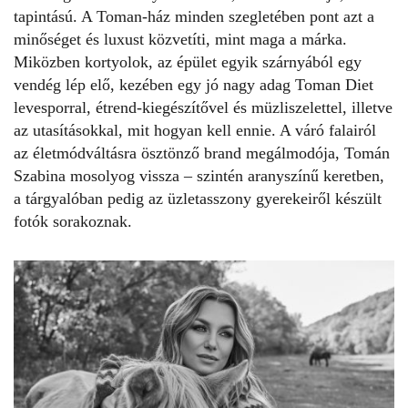
tapintású. A Toman-ház minden szegletében pont azt a
minőséget és luxust közvetíti, mint maga a márka.
Miközben kortyolok, az épület egyik szárnyából egy
vendég lép elő, kezében egy jó nagy adag
Toman Diet
levesporral, étrend-kiegészítővel és müzliszelettel, illetve
az utasításokkal, mit hogyan kell ennie. A váró falairól
az életmódváltásra ösztönző brand megálmodója,
Tomán
Szabina
mosolyog vissza – szintén aranyszínű keretben,
a tárgyalóban pedig az üzletasszony gyerekeiről készült
fotók sorakoznak.