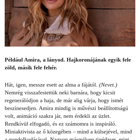
Például Amira, a lányod. Hajkoronájának egyik fele
zöld, másik fele fehér.
Hát, igen, messze esett az alma a fájától.
(Nevet.)
Nemrég visszafestettük neki barnára, hogy kicsit
regenerálódjon a haja, de már alig várja, hogy ismét
beszínesedjen. Amira mindig is művészi beállítottságú
volt, animáció szakra jár, nem érdekli az üzlet.
Rendkívül elfogadó, és ez számomra is inspiráló.
Miniaktivista az ő közegében – mind a külsejével, mind
a gondolkodásával. Nagyon másmilyen tinédzser, mint