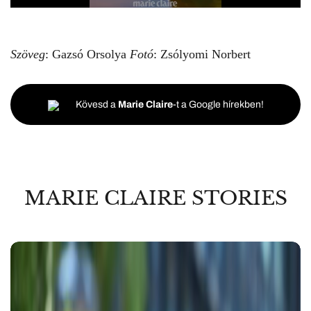
Szöveg
: Gazsó Orsolya
Fotó
: Zsólyomi Norbert
Kövesd a
Marie Claire
-t a Google hírekben!
MARIE CLAIRE STORIES