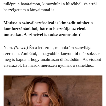
túllépni a határaimon, kimozdulni a klisékből, és erről
beszélgettem a lányaimmal is.
Matisse a színválasztásaival is kimozdít minket a
komfortzónánkból, bátran használja az élénk
tónusokat. A színeivel is tudsz azonosulni?
Nem.
(Nevet.)
Én a letisztult, monokróm színvilágot
szeretem. Amirától, a nagyobbik lányomtól már sokszor
meg is kaptam, hogy unalmasan öltözködöm. Az viszont
elvarázsol, ha mások merészen nyúlnak a színekhez.