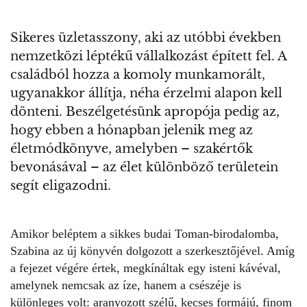
Sikeres üzletasszony, aki az utóbbi években
nemzetközi léptékű vállalkozást épített fel. A
családból hozza a komoly munkamorált,
ugyanakkor állítja, néha érzelmi alapon kell
dönteni. Beszélgetésünk apropója pedig az,
hogy ebben a hónapban jelenik meg az
életmódkönyve, amelyben – szakértők
bevonásával – az élet különböző területein
segít eligazodni.
Amikor beléptem a sikkes budai Toman-birodalomba,
Szabina az
új könyvén
dolgozott a szerkesztőjével. Amíg
a fejezet végére értek, megkínáltak egy isteni kávéval,
amelynek nemcsak az íze, hanem a csészéje is
különleges volt: aranyozott szélű, kecses formájú, finom