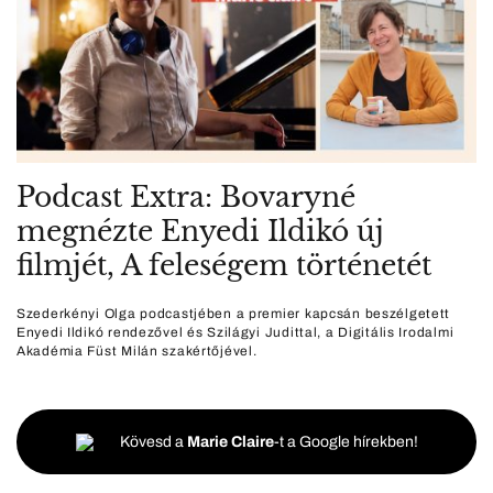
Podcast Extra: Bovaryné
megnézte Enyedi Ildikó új
filmjét, A feleségem történetét
Szederkényi Olga podcastjében a premier kapcsán beszélgetett
Enyedi Ildikó rendezővel és Szilágyi Judittal, a Digitális Irodalmi
Akadémia Füst Milán szakértőjével.
Kövesd a
Marie Claire
-t a Google hírekben!