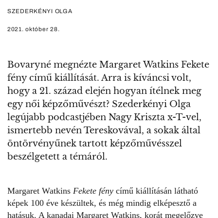
SZEDERKÉNYI OLGA
2021. október 28.
Bovaryné megnézte Margaret Watkins Fekete
fény című kiállítását. Arra is kíváncsi volt,
hogy a 21. század elején hogyan ítélnek meg
egy női képzőművészt? Szederkényi Olga
legújabb podcastjében Nagy Kriszta x-T-vel,
ismertebb nevén Tereskovával, a sokak által
öntörvényűnek tartott képzőművésszel
beszélgetett a témáról.
Margaret Watkins
Fekete fény
című kiállítás
án látható
képek 100 éve készültek, és még mindig elképesztő a
hatásuk. A kanadai Margaret Watkins, korát megelőzve