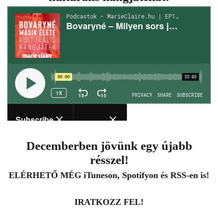
Decemberben jövünk egy újabb
résszel!
ELÉRHETŐ MÉG
iTunes
on,
Spotify
on és
RSS
-en is!
IRATKOZZ FEL!