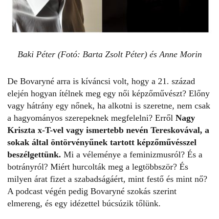
Baki Péter (Fotó: Barta Zsolt Péter) és Anne Morin
De Bovaryné arra is kíváncsi volt, hogy a 21. század
elején hogyan ítélnek meg egy női képzőművészt? Előny
vagy hátrány egy nőnek, ha alkotni is szeretne, nem csak
a hagyományos szerepeknek megfelelni? Erről
Nagy
Kriszta x-T-vel vagy ismertebb nevén Tereskovával, a
sokak által öntörvényűnek tartott képzőművésszel
beszélgettünk.
Mi a véleménye a feminizmusról? És a
botrányról? Miért hurcolták meg a legtöbbször? És
milyen árat fizet a szabadságáért, mint festő és mint nő?
A podcast végén pedig Bovaryné szokás szerint
elmereng, és egy idézettel búcsúzik tőlünk.