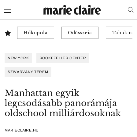
Hőkupola
Odüsszeia
Tabuk nél
NEW YORK
ROCKEFELLER CENTER
SZIVÁRVÁNY TEREM
Manhattan egyik
legcsodásabb panorámája
oldschool milliárdosoknak
MARIECLAIRE.HU