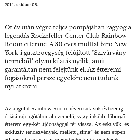
2014. október 08.
Öt év után végre teljes pompájában ragyog a
legendás Rockefeller Center Club Rainbow
Room étterme. A 80 éves múlttal bíró New
York-i gasztroegység felújított "Szivárvány
terméből" olyan kilátás nyílik, amit
garantáltan nem felejtünk el. Az étteremi
fogásokról persze egyelőre nem tudunk
nyilatkozni.
Az angolul
Rainbow Room
néven sok-sok évtizedig
óriási rajongótáborral üzemelő, vagy inkább dübörgő
étterem egy-két újdonsággal tér vissza. Az esküvők, és
exkluzív rendezvények, mellett „sima” és nem éppen
átlagos étkezéseket is megejthetnek itt a vendégek.