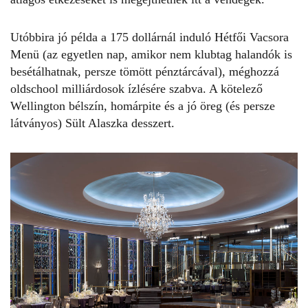
Utóbbira jó példa a 175 dollárnál induló Hétfői Vacsora
Menü (az egyetlen nap, amikor nem klubtag halandók is
besétálhatnak, persze tömött pénztárcával), méghozzá
oldschool milliárdosok ízlésére szabva. A kötelező
Wellington bélszín, homárpite és a jó öreg (és persze
látványos) Sült Alaszka desszert.