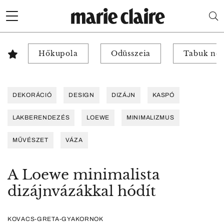
Hőkupola
Odüsszeia
Tabuk nél
DEKORÁCIÓ
DESIGN
DIZÁJN
KASPÓ
LAKBERENDEZÉS
LOEWE
MINIMALIZMUS
MŰVÉSZET
VÁZA
A Loewe minimalista
dizájnvázákkal hódít
KOVACS-GRETA-GYAKORNOK