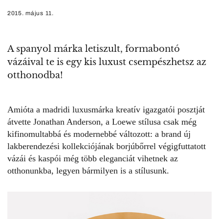
2015. május 11.
A spanyol márka letiszult, formabontó
vázáival te is egy kis luxust csempészhetsz az
otthonodba!
Amióta a madridi luxusmárka kreatív igazgatói posztját
átvette Jonathan Anderson, a Loewe stílusa csak még
kifinomultabbá és modernebbé változott: a brand új
lakberendezési kollekciójának borjúbőrrel végigfuttatott
vázái és kaspói még több eleganciát vihetnek az
otthonunkba, legyen bármilyen is a stílusunk.