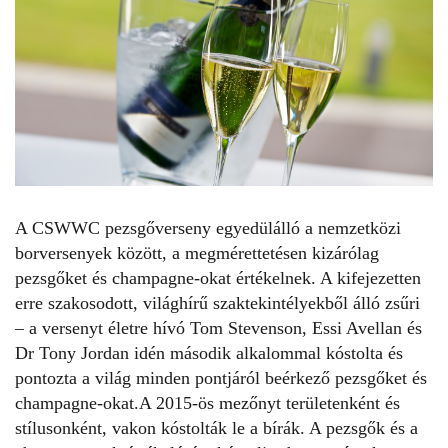
A CSWWC pezsgőverseny egyedülálló a nemzetközi
borversenyek között, a megmérettetésen kizárólag
pezsgőket és champagne-okat értékelnek. A kifejezetten
erre szakosodott, világhírű szaktekintélyekből álló zsűri
– a versenyt életre hívó Tom Stevenson, Essi Avellan és
Dr Tony Jordan idén második alkalommal kóstolta és
pontozta a világ minden pontjáról beérkező pezsgőket és
champagne-okat.A 2015-ös mezőnyt területenként és
stílusonként, vakon kóstolták le a bírák. A pezsgők és a