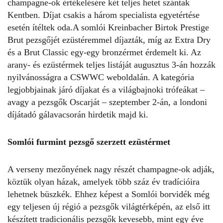
champagne-ok értékelésére két teljes hetet szántak
Kentben. Díjat csakis a három specialista egyetértése
esetén ítéltek oda.A somlói Kreinbacher Birtok Prestige
Brut pezsgőjét ezüstéremmel díjazták, míg az Extra Dry
és a Brut Classic egy-egy bronzérmet érdemelt ki. Az
arany- és ezüstérmek teljes listáját augusztus 3-án hozzák
nyilvánosságra a CSWWC weboldalán. A kategória
legjobbjainak járó díjakat és a világbajnoki trófeákat –
avagy a pezsgők Oscarját – szeptember 2-án, a londoni
díjátadó gálavacsorán hirdetik majd ki.
Somlói furmint pezsgő szerzett ezüstérmet
A verseny mezőnyének nagy részét champagne-ok adják,
köztük olyan házak, amelyek több száz év tradícióira
lehetnek büszkék. Ehhez képest a Somlói borvidék még
egy teljesen új régió a pezsgők világtérképén, az első itt
készített tradicionális pezsgők kevesebb, mint egy éve