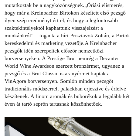
mutatkoztak be a nagyközönségnek.„Óriási elismerés,
hogy már a Kreinbacher Birtokon készített első pezsgő
ilyen szép eredményt ért el, és hogy a legfontosabb
szaktekintélyektől kaphattunk visszajelzést a
munkánkról” – fogadta a hírt Prisztavok Zoltán, a Birtok
kereskedelmi és marketing vezetője.A Kreinbacher
pezsgők idén szerepeltek először nemzetközi
borversenyeken. A Prestige Brut nemrég a Decanter
World Wine Awardson szerzett bronzérmet, ugyanez a
pezsgő és a Brut Classic is aranyérmet kaptak a
VinAgora borversenyen. Somlón minden pezsgőt
tradicionális módszerrel, palackban erjesztve és érlelve
készítenek. A finom aromák és buborékok a legalább két
éven át tartó seprőn tartásnak köszönhetőek.