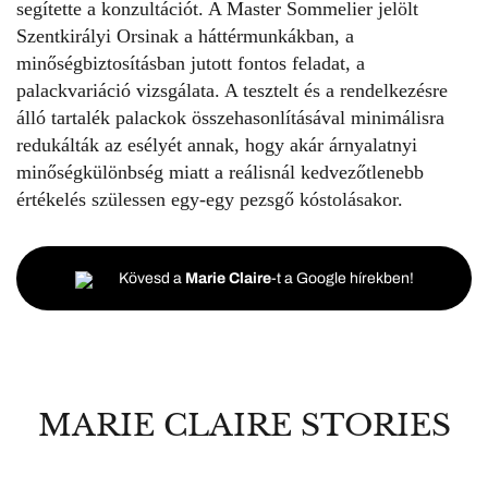
segítette a konzultációt. A Master Sommelier jelölt
Szentkirályi Orsinak a háttérmunkákban, a
minőségbiztosításban jutott fontos feladat, a
palackvariáció vizsgálata. A tesztelt és a rendelkezésre
álló tartalék palackok összehasonlításával minimálisra
redukálták az esélyét annak, hogy akár árnyalatnyi
minőségkülönbség miatt a reálisnál kedvezőtlenebb
értékelés szülessen egy-egy pezsgő kóstolásakor.
Kövesd a
Marie Claire
-t a Google hírekben!
MARIE CLAIRE STORIES