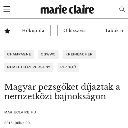
Hőkupola
Odüsszeia
Tabuk nél
CHAMPAGNE
CSWWC
KREINBACHER
NEMZETKÖZI VERSENY
PEZSGŐ
Magyar pezsgőket díjaztak a
nemzetközi bajnokságon
MARIECLAIRE.HU
2015. július 29.