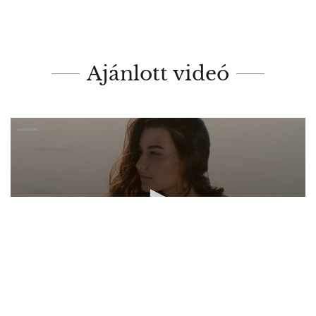
Ajánlott videó
0
seconds
of
MEGOSZTÁS