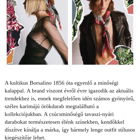
A kultikus Borsalino 1856 óta egyenlő a minőségi
kalappal. A brand viszont évről évre igazodik az aktuális
trendekhez is, ennek megfelelően idén számos gyönyörű,
széles karimájú örökdarab megtalálható a
kollekciójukban. A csúcsminőségű tavaszi-nyári
darabokat természetesen élénk színekben, kendőkkel
díszítve kínálja a márka, így
bármely lenge outfit
stílusos
kiegészítője lehet.