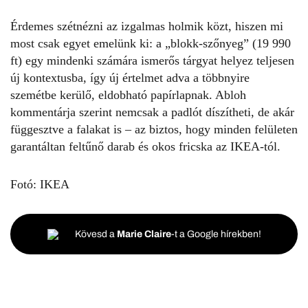
Érdemes szétnézni az izgalmas holmik közt, hiszen mi
most csak egyet emelünk ki: a „blokk-szőnyeg” (19 990
ft) egy mindenki számára ismerős tárgyat helyez teljesen
új kontextusba, így új értelmet adva a többnyire
szemétbe kerülő, eldobható papírlapnak. Abloh
kommentárja szerint nemcsak a padlót díszítheti, de akár
függesztve a falakat is – az biztos, hogy minden felületen
garantáltan feltűnő darab és okos fricska az IKEA-tól.
Fotó: IKEA
Kövesd a
Marie Claire
-t a Google hírekben!