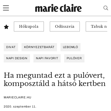
Hőkupola
Odüsszeia
Tabuk nél
DIVAT
KÖRNYEZETBARÁT
LEBOMLÓ
NAPI DESIGN
NAPI FAVORIT
PULÓVER
Ha meguntad ezt a pulóvert,
komposztáld a hátsó kertben
MARIECLAIRE.HU
2020. szeptember 11.