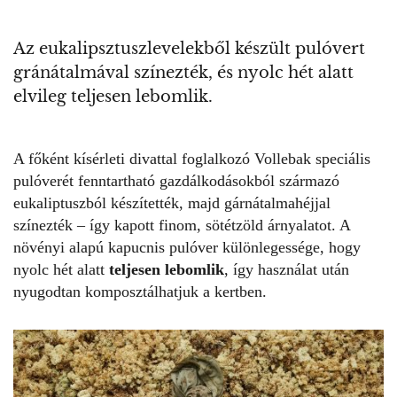
Az eukalipsztuszlevelekből készült pulóvert
gránátalmával színezték, és nyolc hét alatt
elvileg teljesen lebomlik.
A főként kísérleti divattal foglalkozó Vollebak speciális
pulóverét fenntartható gazdálkodásokból származó
eukaliptuszból készítették, majd gárnátalmahéjjal
színezték – így kapott finom, sötétzöld árnyalatot. A
növényi alapú kapucnis pulóver különlegessége, hogy
nyolc hét alatt
teljesen lebomlik
, így használat után
nyugodtan komposztálhatjuk a kertben.