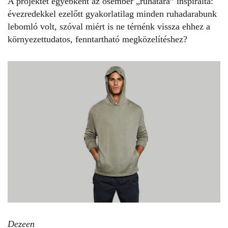
A projektet egyébként az ősember „ruhatára” inspirálta:
évezredekkel ezelőtt gyakorlatilag minden ruhadarabunk
lebomló volt, szóval miért is ne térnénk vissza ehhez a
környezettudatos, fenntartható megközelítéshez?
Dezeen